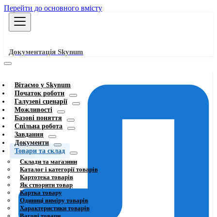
Перейти до основного вмісту
Документація Skynum
Вітаємо у Skynum
Початок роботи
Галузеві сценарії
Можливості
Базові поняття
Спільна робота
Завдання
Документи
Товари та склад
Склади та магазини
Каталог і категорії товарів
Картотека товарів
Як створити товар
Картка товару
Одиниці виміру товарів
Характеристики товарів
Вагові товари