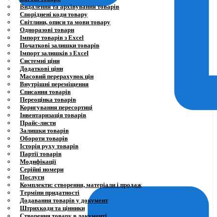
Видалення та архівування товарів
Споріднені коди товару
Світлини, описи та мови товару
Одноразові товари
Імпорт товарів з Excel
Початкові залишки товарів
Імпорт залишків з Excel
Системні ціни
Додаткові ціни
Масовий перерахунок цін
Внутрішні переміщення
Списання товарів
Переоцінка товарів
Коригування пересортиці
Інвентаризація товарів
Прайс-листи
Залишки товарів
Обороти товарів
Історія руху товарів
Партії товарів
Модифікації
Серійні номери
Послуги
Комплекти: створення, матеріали і продаж
Терміни придатності
Додавання товарів у документ
Штрихкоди та цінники
Створення товару в документі