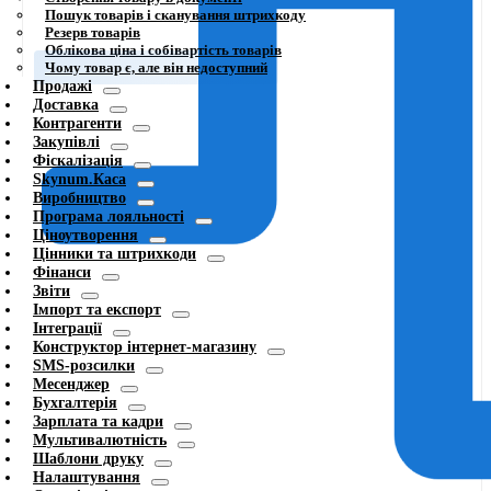
Пошук товарів і сканування штрихкоду
Резерв товарів
Облікова ціна і собівартість товарів
Чому товар є, але він недоступний
Продажі
Доставка
Контрагенти
Закупівлі
Фіскалізація
Skynum.Каса
Виробництво
Програма лояльності
Ціноутворення
Цінники та штрихкоди
Фінанси
Звіти
Імпорт та експорт
Інтеграції
Конструктор інтернет-магазину
SMS-розсилки
Месенджер
Бухгалтерія
Зарплата та кадри
Мультивалютність
Шаблони друку
Налаштування