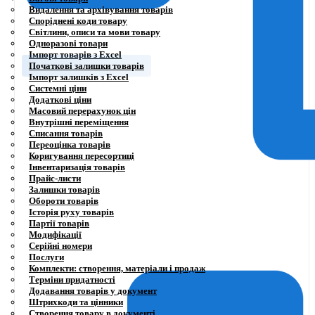
Видалення та архівування товарів
Споріднені коди товару
Світлини, описи та мови товару
Одноразові товари
Імпорт товарів з Excel
Початкові залишки товарів
Імпорт залишків з Excel
Системні ціни
Додаткові ціни
Масовий перерахунок цін
Внутрішні переміщення
Списання товарів
Переоцінка товарів
Коригування пересортиці
Інвентаризація товарів
Прайс-листи
Залишки товарів
Обороти товарів
Історія руху товарів
Партії товарів
Модифікації
Серійні номери
Послуги
Комплекти: створення, матеріали і продаж
Терміни придатності
Додавання товарів у документ
Штрихкоди та цінники
Створення товару в документі