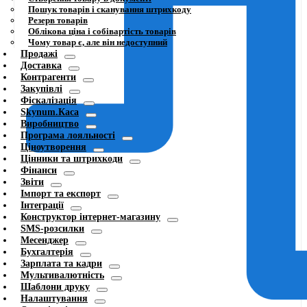
Пошук товарів і сканування штрихкоду
Резерв товарів
Облікова ціна і собівартість товарів
Чому товар є, але він недоступний
Продажі
Доставка
Контрагенти
Закупівлі
Фіскалізація
Skynum.Каса
Виробництво
Програма лояльності
Ціноутворення
Цінники та штрихкоди
Фінанси
Звіти
Імпорт та експорт
Інтеграції
Конструктор інтернет-магазину
SMS-розсилки
Месенджер
Бухгалтерія
Зарплата та кадри
Мультивалютність
Шаблони друку
Налаштування