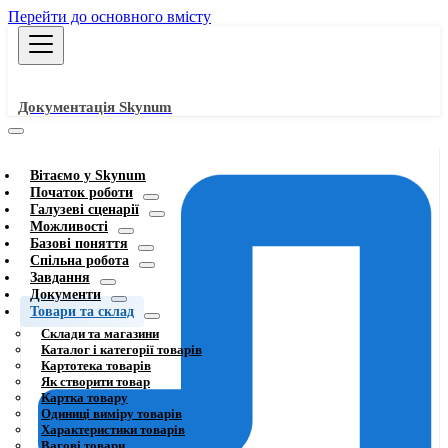
Перейти до основного вмісту
Документація Skynum
Вітаємо у Skynum
Початок роботи
Галузеві сценарії
Можливості
Базові поняття
Спільна робота
Завдання
Документи
Товари та склад
Склади та магазини
Каталог і категорії товарів
Картотека товарів
Як створити товар
Картка товару
Одиниці виміру товарів
Характеристики товарів
Вагові товари