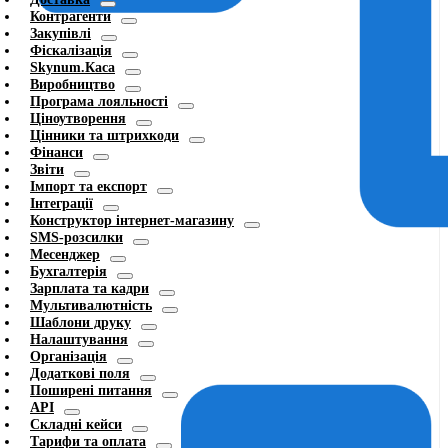
Контрагенти
Закупівлі
Фіскалізація
Skynum.Каса
Виробництво
Програма лояльності
Ціноутворення
Цінники та штрихкоди
Фінанси
Звіти
Імпорт та експорт
Інтеграції
Конструктор інтернет-магазину
SMS-розсилки
Месенджер
Бухгалтерія
Зарплата та кадри
Мультивалютність
Шаблони друку
Налаштування
Організація
Додаткові поля
Поширені питання
API
Складні кейси
Тарифи та оплата