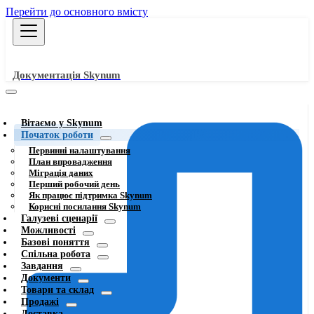
Перейти до основного вмісту
Документація Skynum
Вітаємо у Skynum
Початок роботи
Первинні налаштування
План впровадження
Міграція даних
Перший робочий день
Як працює підтримка Skynum
Корисні посилання Skynum
Галузеві сценарії
Можливості
Базові поняття
Спільна робота
Завдання
Документи
Товари та склад
Продажі
Доставка