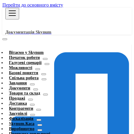
Перейти до основного вмісту
Документація Skynum
Вітаємо у Skynum
Початок роботи
Галузеві сценарії
Можливості
Базові поняття
Спільна робота
Завдання
Документи
Товари та склад
Продажі
Доставка
Контрагенти
Закупівлі
Фіскалізація
Skynum.Каса
Виробництво
Програма лояльності