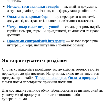
звʼязках.
Не сходяться залишки товарів
— як знайти документ,
дату, склад або деталізацію, які сформували розбіжність.
Оплата не закриває борг
— що перевірити в платежі,
документі, контрагенті, валюті і повʼязаних платежах.
Чому товар є, але недоступний
— склад, резерви, партії,
серійні номери, терміни придатності, комплекти та права
доступу.
Проблеми синхронізації інтеграцій
— базова перевірка
інтеграцій, черг, налаштувань і помилок обміну.
Як користуватися розділом
Спочатку відкрийте профільну інструкцію за темою, а потім
переходьте до діагностики. Наприклад, якщо не активується
продаж, прочитайте
Товарна накладна
,
Оплата продажу
і
тільки потім перевіряйте причини помилки.
Діагностика не замінює облік. Вона допомагає швидко знайти,
у якому місці процесу дані стали неповними або
суперечливими.