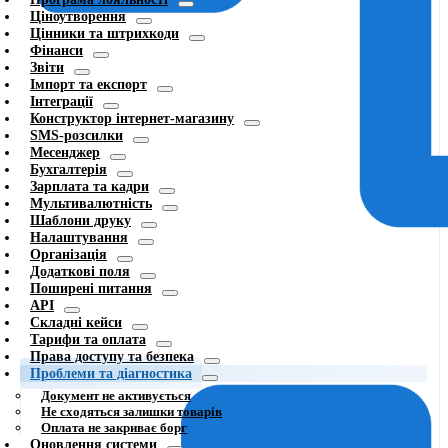
Ціноутворення
Цінники та штрихкоди
Фінанси
Звіти
Імпорт та експорт
Інтеграції
Конструктор інтернет-магазину
SMS-розсилки
Месенджер
Бухгалтерія
Зарплата та кадри
Мультивалютність
Шаблони друку
Налаштування
Організація
Додаткові поля
Поширені питання
API
Складні кейси
Тарифи та оплата
Права доступу та безпека
Проблеми та діагностика
Документ не активується
Не сходяться залишки товарів
Оплата не закриває борг
Оновлення системи