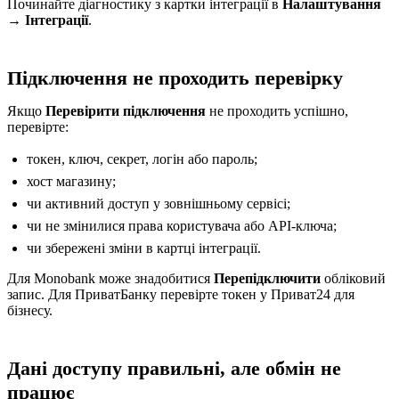
Починайте діагностику з картки інтеграції в
Налаштування
→ Інтеграції
.
Підключення не проходить перевірку
Якщо
Перевірити підключення
не проходить успішно,
перевірте:
токен, ключ, секрет, логін або пароль;
хост магазину;
чи активний доступ у зовнішньому сервісі;
чи не змінилися права користувача або API-ключа;
чи збережені зміни в картці інтеграції.
Для Monobank може знадобитися
Перепідключити
обліковий
запис. Для ПриватБанку перевірте токен у Приват24 для
бізнесу.
Дані доступу правильні, але обмін не
працює