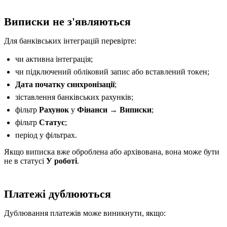
Виписки не з'являються
Для банківських інтеграцій перевірте:
чи активна інтеграція;
чи підключений обліковий запис або вставлений токен;
Дата початку синхронізації
;
зіставлення банківських рахунків;
фільтр
Рахунок
у
Фінанси → Виписки
;
фільтр
Статус
;
період у фільтрах.
Якщо виписка вже оброблена або архівована, вона може бути
не в статусі
У роботі
.
Платежі дублюються
Дублювання платежів може виникнути, якщо: