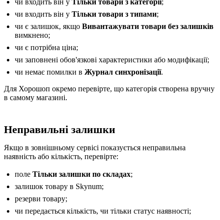
чи входить він у
Тільки товари з категорії
;
чи входить він у
Тільки товари з типами
;
чи є залишок, якщо
Вивантажувати товари без залишків
вимкнено;
чи є потрібна ціна;
чи заповнені обов'язкові характеристики або модифікації;
чи немає помилки в
Журнал синхронізації
.
Для Хорошоп окремо перевірте, що категорія створена вручну
в самому магазині.
Неправильні залишки
Якщо в зовнішньому сервісі показується неправильна
наявність або кількість, перевірте:
поле
Тільки залишки по складах
;
залишок товару в Skynum;
резерви товару;
чи передається кількість, чи тільки статус наявності;