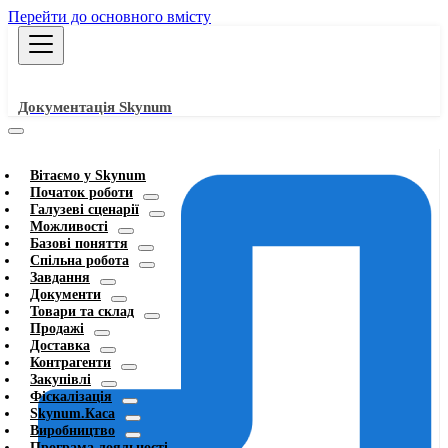
Перейти до основного вмісту
Документація Skynum
Вітаємо у Skynum
Початок роботи
Галузеві сценарії
Можливості
Базові поняття
Спільна робота
Завдання
Документи
Товари та склад
Продажі
Доставка
Контрагенти
Закупівлі
Фіскалізація
Skynum.Каса
Виробництво
Програма лояльності