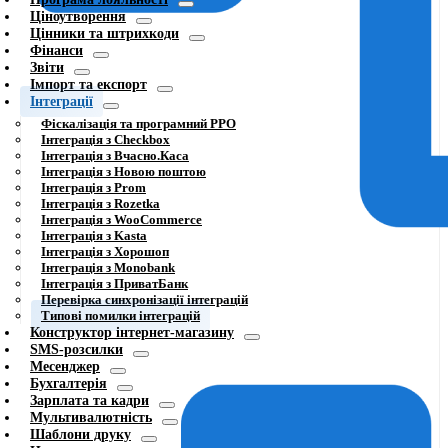
Ціноутворення
Цінники та штрихкоди
Фінанси
Звіти
Імпорт та експорт
Інтеграції
Фіскалізація та програмний РРО
Інтеграція з Checkbox
Інтеграція з Вчасно.Каса
Інтеграція з Новою поштою
Інтеграція з Prom
Інтеграція з Rozetka
Інтеграція з WooCommerce
Інтеграція з Kasta
Інтеграція з Хорошоп
Інтеграція з Monobank
Інтеграція з ПриватБанк
Перевірка синхронізації інтеграцій
Типові помилки інтеграцій
Конструктор інтернет-магазину
SMS-розсилки
Месенджер
Бухгалтерія
Зарплата та кадри
Мультивалютність
Шаблони друку