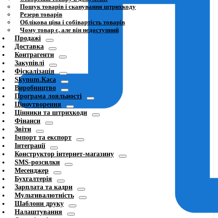
Пошук товарів і сканування штрихкоду
Резерв товарів
Облікова ціна і собівартість товарів
Чому товар є, але він недоступний
Продажі
Доставка
Контрагенти
Закупівлі
Фіскалізація
Skynum.Каса
Виробництво
Програма лояльності
Ціноутворення
Цінники та штрихкоди
Фінанси
Звіти
Імпорт та експорт
Інтеграції
Конструктор інтернет-магазину
SMS-розсилки
Месенджер
Бухгалтерія
Зарплата та кадри
Мультивалютність
Шаблони друку
Налаштування