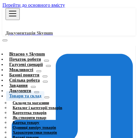
Перейти до основного вмісту
Документація Skynum
Вітаємо у Skynum
Початок роботи
Галузеві сценарії
Можливості
Базові поняття
Спільна робота
Завдання
Документи
Товари та склад
Склади та магазини
Каталог і категорії товарів
Картотека товарів
Як створити товар
Картка товару
Одиниці виміру товарів
Характеристики товарів
Вагові товари