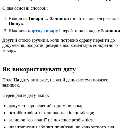
Є два основні способи:
Відкрити
Товари → Залишки
і знайти товар через поле
Пошук
.
Відкрити
картку товару
і перейти на вкладку
Залишки
.
Другий спосіб зручний, коли потрібно одразу перейти до
документів, оборотів, резервів або коментарів конкретного
товару.
Як використовувати дату
Поле
На дату
визначає, на який день система показує
залишок.
Перевіряйте дату, якщо:
документ проведений заднім числом;
потрібно звірити залишки на кінець місяця;
залишок “сьогодні” не пояснює розбіжність;
інвентаризація або звіт прив'язані до конкретного дня.