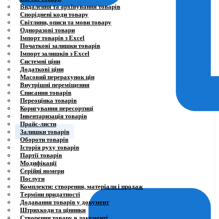
Видалення та архівування товарів
Споріднені коди товару
Світлини, описи та мови товару
Одноразові товари
Імпорт товарів з Excel
Початкові залишки товарів
Імпорт залишків з Excel
Системні ціни
Додаткові ціни
Масовий перерахунок цін
Внутрішні переміщення
Списання товарів
Переоцінка товарів
Коригування пересортиці
Інвентаризація товарів
Прайс-листи
Залишки товарів
Обороти товарів
Історія руху товарів
Партії товарів
Модифікації
Серійні номери
Послуги
Комплекти: створення, матеріали і продаж
Терміни придатності
Додавання товарів у документ
Штрихкоди та цінники
Створення товару в документі