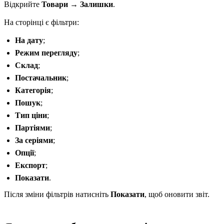
Відкрийте
Товари → Залишки
.
На сторінці є фільтри:
На дату
;
Режим перегляду
;
Склад
;
Постачальник
;
Категорія
;
Пошук
;
Тип ціни
;
Партіями
;
За серіями
;
Опції
;
Експорт
;
Показати
.
Після зміни фільтрів натисніть
Показати
, щоб оновити звіт.