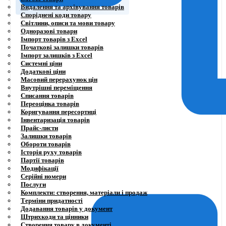
Видалення та архівування товарів
Споріднені коди товару
Світлини, описи та мови товару
Одноразові товари
Імпорт товарів з Excel
Початкові залишки товарів
Імпорт залишків з Excel
Системні ціни
Додаткові ціни
Масовий перерахунок цін
Внутрішні переміщення
Списання товарів
Переоцінка товарів
Коригування пересортиці
Інвентаризація товарів
Прайс-листи
Залишки товарів
Обороти товарів
Історія руху товарів
Партії товарів
Модифікації
Серійні номери
Послуги
Комплекти: створення, матеріали і продаж
Терміни придатності
Додавання товарів у документ
Штрихкоди та цінники
Створення товару в документі