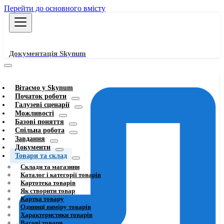
Перейти до основного вмісту
Документація Skynum
Вітаємо у Skynum
Початок роботи
Галузеві сценарії
Можливості
Базові поняття
Спільна робота
Завдання
Документи
Товари та склад
Склади та магазини
Каталог і категорії товарів
Картотека товарів
Як створити товар
Картка товару
Одиниці виміру товарів
Характеристики товарів
Вагові товари