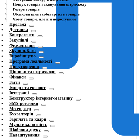
Пошук товарів і сканування штрихкоду
Резерв товарів
Облікова ціна і собівартість товарів
Чому товар є, але він недоступний
Продажі
Доставка
Контрагенти
Закупівлі
Фіскалізація
Skynum.Каса
Виробництво
Програма лояльності
Ціноутворення
Цінники та штрихкоди
Фінанси
Звіти
Імпорт та експорт
Інтеграції
Конструктор інтернет-магазину
SMS-розсилки
Месенджер
Бухгалтерія
Зарплата та кадри
Мультивалютність
Шаблони друку
Налаштування