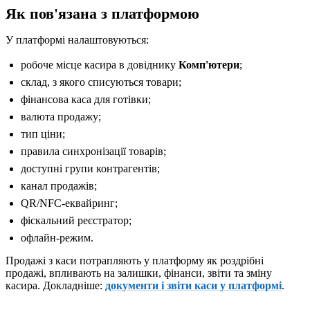
Як пов'язана з платформою
У платформі налаштовуються:
робоче місце касира в довіднику
Комп'ютери
;
склад, з якого списуються товари;
фінансова каса для готівки;
валюта продажу;
тип ціни;
правила синхронізації товарів;
доступні групи контрагентів;
канал продажів;
QR/NFC-еквайринг;
фіскальний реєстратор;
офлайн-режим.
Продажі з каси потрапляють у платформу як роздрібні
продажі, впливають на залишки, фінанси, звіти та зміну
касира. Докладніше:
документи і звіти каси у платформі
.