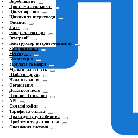
Виробництво
Програма лояльності
Ціноутворення
Цінники та штрихкоди
Фінанси
Звіти
Імпорт та експорт
Інтеграції
Конструктор інтернет-магазину
SMS-розсилки
Месенджер
Бухгалтерія
Зарплата та кадри
Мультивалютність
Шаблони друку
Налаштування
Організація
Додаткові поля
Поширені питання
API
Складні кейси
Тарифи та оплата
Права доступу та безпека
Проблеми та діагностика
Оновлення системи