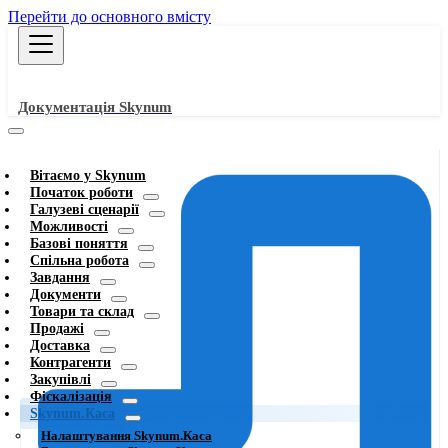
Перейти до основного вмісту
Документація Skynum
Вітаємо у Skynum
Початок роботи
Галузеві сценарії
Можливості
Базові поняття
Спільна робота
Завдання
Документи
Товари та склад
Продажі
Доставка
Контрагенти
Закупівлі
Фіскалізація
Skynum.Каса
Налаштування Skynum.Каса