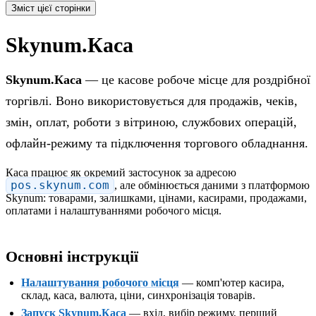
Зміст цієї сторінки
Skynum.Каса
Skynum.Каса
— це касове робоче місце для роздрібної
торгівлі. Воно використовується для продажів, чеків,
змін, оплат, роботи з вітриною, службових операцій,
офлайн-режиму та підключення торгового обладнання.
Каса працює як окремий застосунок за адресою
pos.skynum.com
, але обмінюється даними з платформою
Skynum: товарами, залишками, цінами, касирами, продажами,
оплатами і налаштуваннями робочого місця.
Основні інструкції
Налаштування робочого місця
— комп'ютер касира,
склад, каса, валюта, ціни, синхронізація товарів.
Запуск Skynum.Каса
— вхід, вибір режиму, перший