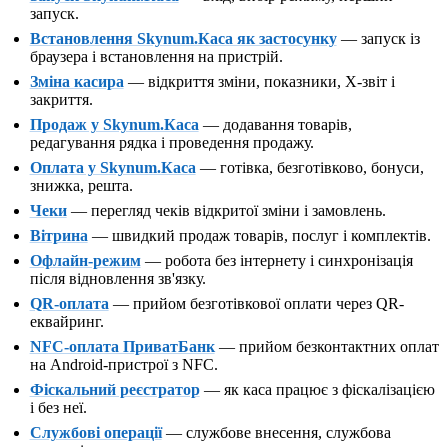
запуск.
Встановлення Skynum.Каса як застосунку
— запуск із
браузера і встановлення на пристрій.
Зміна касира
— відкриття зміни, показники, X-звіт і
закриття.
Продаж у Skynum.Каса
— додавання товарів,
редагування рядка і проведення продажу.
Оплата у Skynum.Каса
— готівка, безготівково, бонуси,
знижка, решта.
Чеки
— перегляд чеків відкритої зміни і замовлень.
Вітрина
— швидкий продаж товарів, послуг і комплектів.
Офлайн-режим
— робота без інтернету і синхронізація
після відновлення зв'язку.
QR-оплата
— прийом безготівкової оплати через QR-
еквайринг.
NFC-оплата ПриватБанк
— прийом безконтактних оплат
на Android-пристрої з NFC.
Фіскальний реєстратор
— як каса працює з фіскалізацією
і без неї.
Службові операції
— службове внесення, службова