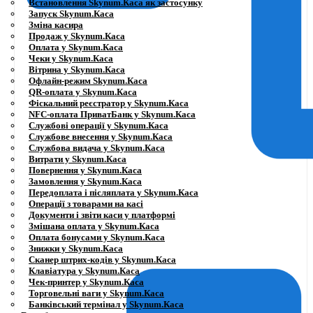
Встановлення Skynum.Каса як застосунку
Запуск Skynum.Каса
Зміна касира
Продаж у Skynum.Каса
Оплата у Skynum.Каса
Чеки у Skynum.Каса
Вітрина у Skynum.Каса
Офлайн-режим Skynum.Каса
QR-оплата у Skynum.Каса
Фіскальний реєстратор у Skynum.Каса
NFC-оплата ПриватБанк у Skynum.Каса
Службові операції у Skynum.Каса
Службове внесення у Skynum.Каса
Службова видача у Skynum.Каса
Витрати у Skynum.Каса
Повернення у Skynum.Каса
Замовлення у Skynum.Каса
Передоплата і післяплата у Skynum.Каса
Операції з товарами на касі
Документи і звіти каси у платформі
Змішана оплата у Skynum.Каса
Оплата бонусами у Skynum.Каса
Знижки у Skynum.Каса
Сканер штрих-кодів у Skynum.Каса
Клавіатура у Skynum.Каса
Чек-принтер у Skynum.Каса
Торговельні ваги у Skynum.Каса
Банківський термінал у Skynum.Каса