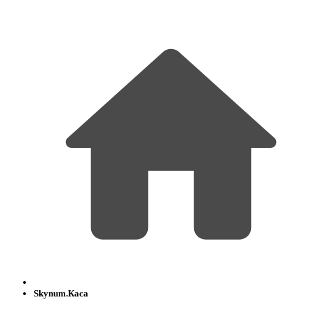
Skynum.Каса