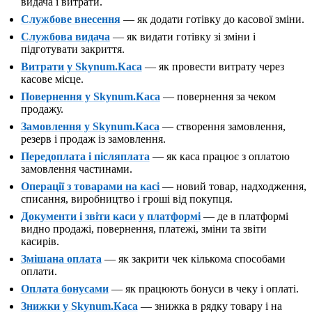
видача і витрати.
Службове внесення
— як додати готівку до касової зміни.
Службова видача
— як видати готівку зі зміни і
підготувати закриття.
Витрати у Skynum.Каса
— як провести витрату через
касове місце.
Повернення у Skynum.Каса
— повернення за чеком
продажу.
Замовлення у Skynum.Каса
— створення замовлення,
резерв і продаж із замовлення.
Передоплата і післяплата
— як каса працює з оплатою
замовлення частинами.
Операції з товарами на касі
— новий товар, надходження,
списання, виробництво і гроші від покупця.
Документи і звіти каси у платформі
— де в платформі
видно продажі, повернення, платежі, зміни та звіти
касирів.
Змішана оплата
— як закрити чек кількома способами
оплати.
Оплата бонусами
— як працюють бонуси в чеку і оплаті.
Знижки у Skynum.Каса
— знижка в рядку товару і на