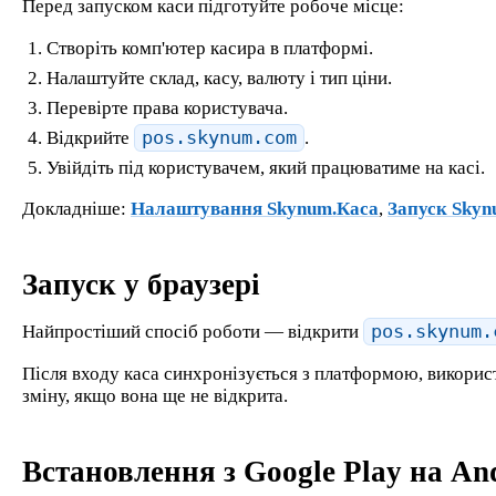
Перед запуском каси підготуйте робоче місце:
Створіть комп'ютер касира в платформі.
Налаштуйте склад, касу, валюту і тип ціни.
Перевірте права користувача.
Відкрийте
pos.skynum.com
.
Увійдіть під користувачем, який працюватиме на касі.
Докладніше:
Налаштування Skynum.Каса
,
Запуск Skyn
Запуск у браузері
Найпростіший спосіб роботи — відкрити
pos.skynum.
Після входу каса синхронізується з платформою, викорис
зміну, якщо вона ще не відкрита.
Встановлення з Google Play на An