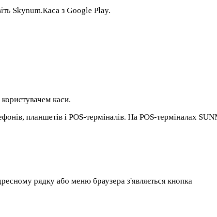
іть Skynum.Каса з Google Play.
д користувачем каси.
лефонів, планшетів і POS-терміналів. На POS-терміналах SU
дресному рядку або меню браузера з'являється кнопка