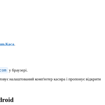
um.Каса
.
com
у браузері.
товує налаштований комп'ютер касира і пропонує відкрити
droid