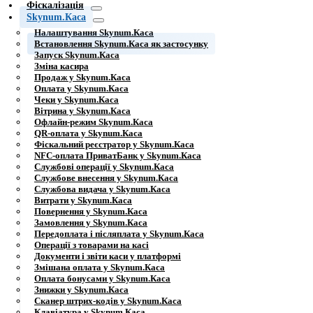
Фіскалізація
Skynum.Каса
Налаштування Skynum.Каса
Встановлення Skynum.Каса як застосунку
Запуск Skynum.Каса
Зміна касира
Продаж у Skynum.Каса
Оплата у Skynum.Каса
Чеки у Skynum.Каса
Вітрина у Skynum.Каса
Офлайн-режим Skynum.Каса
QR-оплата у Skynum.Каса
Фіскальний реєстратор у Skynum.Каса
NFC-оплата ПриватБанк у Skynum.Каса
Службові операції у Skynum.Каса
Службове внесення у Skynum.Каса
Службова видача у Skynum.Каса
Витрати у Skynum.Каса
Повернення у Skynum.Каса
Замовлення у Skynum.Каса
Передоплата і післяплата у Skynum.Каса
Операції з товарами на касі
Документи і звіти каси у платформі
Змішана оплата у Skynum.Каса
Оплата бонусами у Skynum.Каса
Знижки у Skynum.Каса
Сканер штрих-кодів у Skynum.Каса
Клавіатура у Skynum.Каса