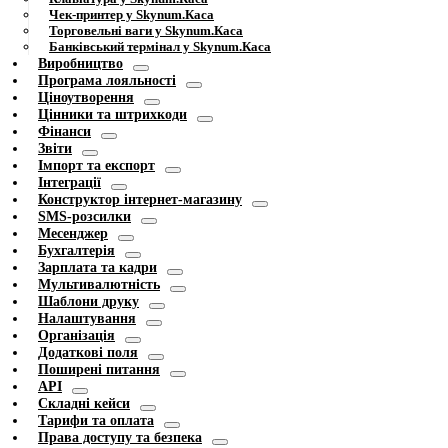
Чек-принтер у Skynum.Каса
Торговельні ваги у Skynum.Каса
Банківський термінал у Skynum.Каса
Виробництво
Програма лояльності
Ціноутворення
Цінники та штрихкоди
Фінанси
Звіти
Імпорт та експорт
Інтеграції
Конструктор інтернет-магазину
SMS-розсилки
Месенджер
Бухгалтерія
Зарплата та кадри
Мультивалютність
Шаблони друку
Налаштування
Організація
Додаткові поля
Поширені питання
API
Складні кейси
Тарифи та оплата
Права доступу та безпека