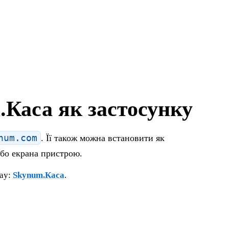
Каса як застосунку
num.com
. Її також можна встановити як
або екрана пристрою.
lay:
Skynum.Каса
.