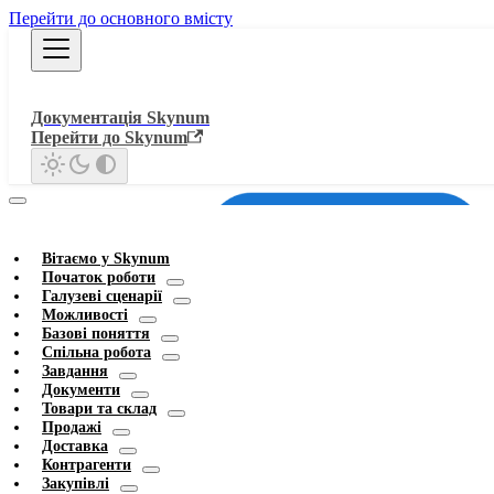
Перейти до основного вмісту
Документація Skynum
Перейти до Skynum
Вітаємо у Skynum
Початок роботи
Галузеві сценарії
Можливості
Базові поняття
Спільна робота
Завдання
Документи
Товари та склад
Продажі
Доставка
Контрагенти
Закупівлі