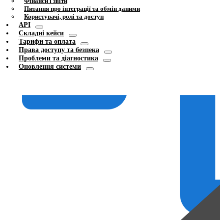
Фінанси і звіти
Питання про інтеграції та обмін даними
Користувачі, ролі та доступ
API
Складні кейси
Тарифи та оплата
Права доступу та безпека
Проблеми та діагностика
Оновлення системи