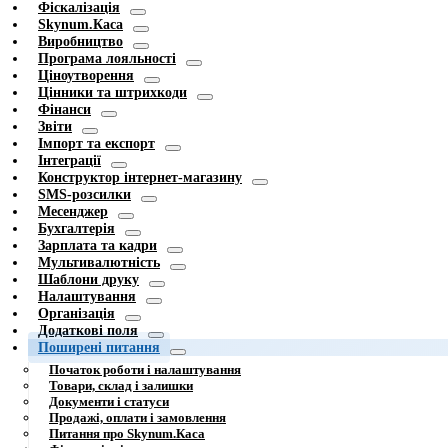
Фіскалізація
Skynum.Каса
Виробництво
Програма лояльності
Ціноутворення
Цінники та штрихкоди
Фінанси
Звіти
Імпорт та експорт
Інтеграції
Конструктор інтернет-магазину
SMS-розсилки
Месенджер
Бухгалтерія
Зарплата та кадри
Мультивалютність
Шаблони друку
Налаштування
Організація
Додаткові поля
Поширені питання
Початок роботи і налаштування
Товари, склад і залишки
Документи і статуси
Продажі, оплати і замовлення
Питання про Skynum.Каса