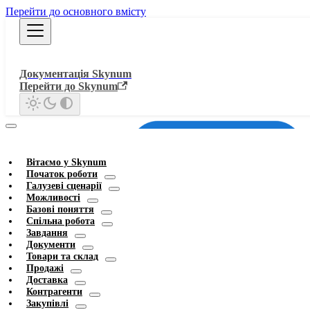
Перейти до основного вмісту
Документація Skynum
Перейти до Skynum
Вітаємо у Skynum
Початок роботи
Галузеві сценарії
Можливості
Базові поняття
Спільна робота
Завдання
Документи
Товари та склад
Продажі
Доставка
Контрагенти
Закупівлі