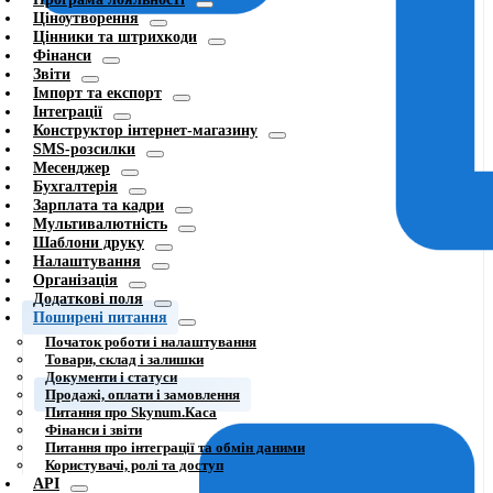
Ціноутворення
Цінники та штрихкоди
Фінанси
Звіти
Імпорт та експорт
Інтеграції
Конструктор інтернет-магазину
SMS-розсилки
Месенджер
Бухгалтерія
Зарплата та кадри
Мультивалютність
Шаблони друку
Налаштування
Організація
Додаткові поля
Поширені питання
Початок роботи і налаштування
Товари, склад і залишки
Документи і статуси
Продажі, оплати і замовлення
Питання про Skynum.Каса
Фінанси і звіти
Питання про інтеграції та обмін даними
Користувачі, ролі та доступ
API