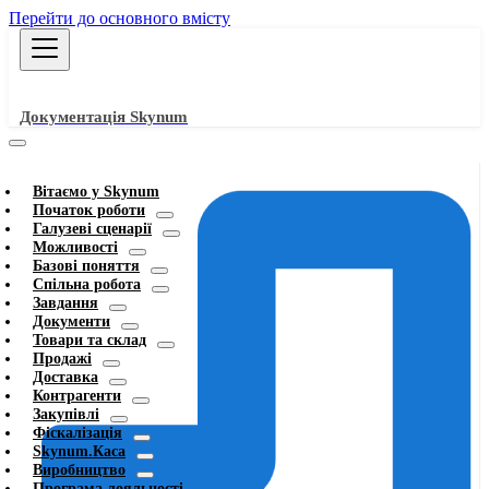
Перейти до основного вмісту
Документація Skynum
Вітаємо у Skynum
Початок роботи
Галузеві сценарії
Можливості
Базові поняття
Спільна робота
Завдання
Документи
Товари та склад
Продажі
Доставка
Контрагенти
Закупівлі
Фіскалізація
Skynum.Каса
Виробництво
Програма лояльності