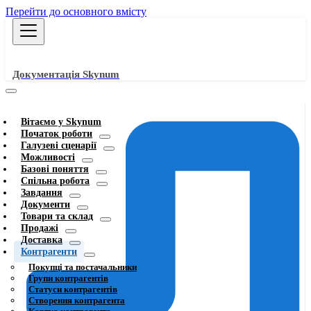
Перейти до основного вмісту
Документація Skynum
Вітаємо у Skynum
Початок роботи
Галузеві сценарії
Можливості
Базові поняття
Спільна робота
Завдання
Документи
Товари та склад
Продажі
Доставка
Контрагенти
Покупці та постачальники
Групи контрагентів
Статуси контрагентів
Створення контрагента