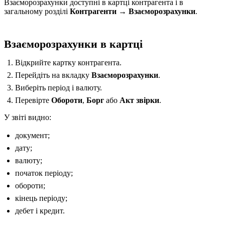
Взаєморозрахунки доступні в картці контрагента і в
загальному розділі
Контрагенти → Взаєморозрахунки
.
Взаєморозрахунки в картці
Відкрийте картку контрагента.
Перейдіть на вкладку
Взаєморозрахунки
.
Виберіть період і валюту.
Перевірте
Обороти
,
Борг
або
Акт звірки
.
У звіті видно:
документ;
дату;
валюту;
початок періоду;
обороти;
кінець періоду;
дебет і кредит.