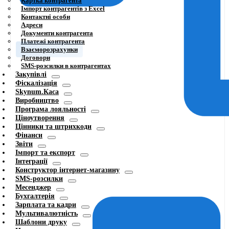
Картка контрагента
Імпорт контрагентів з Excel
Контактні особи
Адреси
Документи контрагента
Платежі контрагента
Взаєморозрахунки
Договори
SMS-розсилки в контрагентах
Закупівлі
Фіскалізація
Skynum.Каса
Виробництво
Програма лояльності
Ціноутворення
Цінники та штрихкоди
Фінанси
Звіти
Імпорт та експорт
Інтеграції
Конструктор інтернет-магазину
SMS-розсилки
Месенджер
Бухгалтерія
Зарплата та кадри
Мультивалютність
Шаблони друку