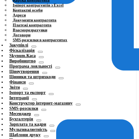
Картка контрагента
Імпорт контрагентів з Excel
Контактні особи
Адреси
Документи контрагента
Платежі контрагента
Взаєморозрахунки
Договори
SMS-розсилки в контрагентах
Закупівлі
Фіскалізація
Skynum.Каса
Виробництво
Програма лояльності
Ціноутворення
Цінники та штрихкоди
Фінанси
Звіти
Імпорт та експорт
Інтеграції
Конструктор інтернет-магазину
SMS-розсилки
Месенджер
Бухгалтерія
Зарплата та кадри
Мультивалютність
Шаблони друку