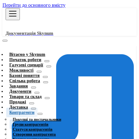
Перейти до основного вмісту
Документація Skynum
Вітаємо у Skynum
Початок роботи
Галузеві сценарії
Можливості
Базові поняття
Спільна робота
Завдання
Документи
Товари та склад
Продажі
Доставка
Контрагенти
Покупці та постачальники
Групи контрагентів
Статуси контрагентів
Створення контрагента