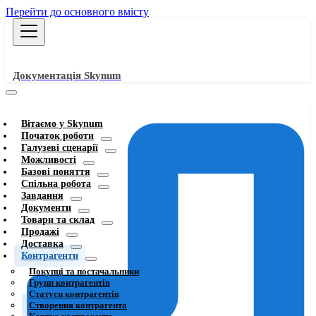
Перейти до основного вмісту
Документація Skynum
Вітаємо у Skynum
Початок роботи
Галузеві сценарії
Можливості
Базові поняття
Спільна робота
Завдання
Документи
Товари та склад
Продажі
Доставка
Контрагенти
Покупці та постачальники
Групи контрагентів
Статуси контрагентів
Створення контрагента