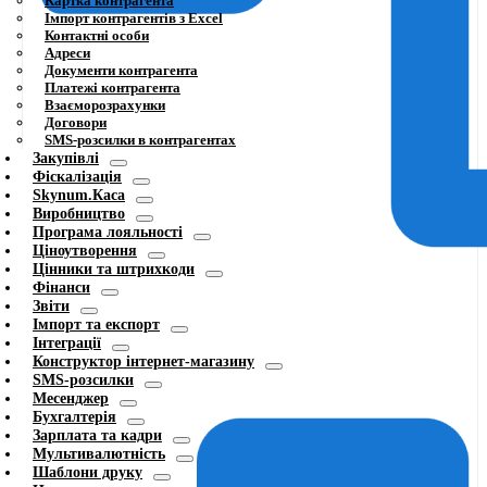
Картка контрагента
Імпорт контрагентів з Excel
Контактні особи
Адреси
Документи контрагента
Платежі контрагента
Взаєморозрахунки
Договори
SMS-розсилки в контрагентах
Закупівлі
Фіскалізація
Skynum.Каса
Виробництво
Програма лояльності
Ціноутворення
Цінники та штрихкоди
Фінанси
Звіти
Імпорт та експорт
Інтеграції
Конструктор інтернет-магазину
SMS-розсилки
Месенджер
Бухгалтерія
Зарплата та кадри
Мультивалютність
Шаблони друку