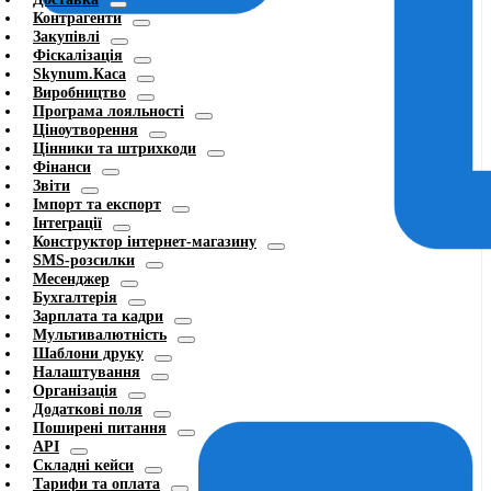
Контрагенти
Закупівлі
Фіскалізація
Skynum.Каса
Виробництво
Програма лояльності
Ціноутворення
Цінники та штрихкоди
Фінанси
Звіти
Імпорт та експорт
Інтеграції
Конструктор інтернет-магазину
SMS-розсилки
Месенджер
Бухгалтерія
Зарплата та кадри
Мультивалютність
Шаблони друку
Налаштування
Організація
Додаткові поля
Поширені питання
API
Складні кейси
Тарифи та оплата