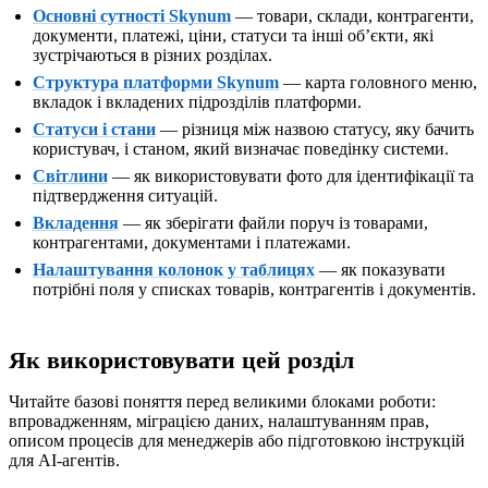
Основні сутності Skynum
— товари, склади, контрагенти,
документи, платежі, ціни, статуси та інші обʼєкти, які
зустрічаються в різних розділах.
Структура платформи Skynum
— карта головного меню,
вкладок і вкладених підрозділів платформи.
Статуси і стани
— різниця між назвою статусу, яку бачить
користувач, і станом, який визначає поведінку системи.
Світлини
— як використовувати фото для ідентифікації та
підтвердження ситуацій.
Вкладення
— як зберігати файли поруч із товарами,
контрагентами, документами і платежами.
Налаштування колонок у таблицях
— як показувати
потрібні поля у списках товарів, контрагентів і документів.
Як використовувати цей розділ
Читайте базові поняття перед великими блоками роботи:
впровадженням, міграцією даних, налаштуванням прав,
описом процесів для менеджерів або підготовкою інструкцій
для AI-агентів.