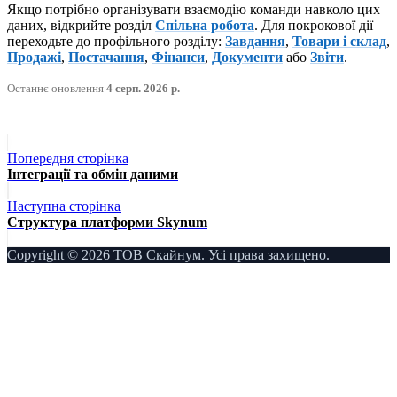
Якщо потрібно організувати взаємодію команди навколо цих
даних, відкрийте розділ
Спільна робота
. Для покрокової дії
переходьте до профільного розділу:
Завдання
,
Товари і склад
,
Продажі
,
Постачання
,
Фінанси
,
Документи
або
Звіти
.
Останнє оновлення
4 серп. 2026 р.
Попередня сторінка
Інтеграції та обмін даними
Наступна сторінка
Структура платформи Skynum
Copyright © 2026 ТОВ Скайнум. Усі права захищено.