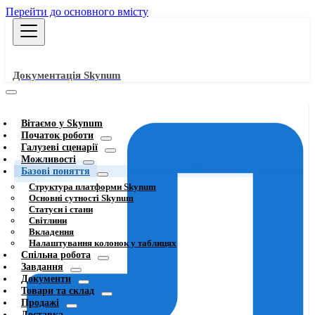
Перейти до основного вмісту
Документація Skynum
Вітаємо у Skynum
Початок роботи
Галузеві сценарії
Можливості
Базові поняття
Структура платформи Skynum
Основні сутності Skynum
Статуси і стани
Світлини
Вкладення
Налаштування колонок у таблицях
Спільна робота
Завдання
Документи
Товари та склад
Продажі
Доставка