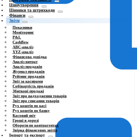
Ціноутворення
Цінники та штрихкоди
Фінанси
Звіти
Показники
Моніторинг
P&L
Cashflow
ABC-аналіз
XYZ-аналіз
Фінансова довідка
Аналіз витрат
Аналіз продажів
Журнал продажів
Рейтинг продажів
Звіт за касирами
Собівартість продажів
Збиткові продажі
Звіт про надходження товарів
Звіт про списання товарів
Рух коштів по касі
Рух коштів по банку
Касовий звіт
Гроші в дорозі
Обороти по контрагентах
Звірка фінансових звітів
Імпорт та експорт