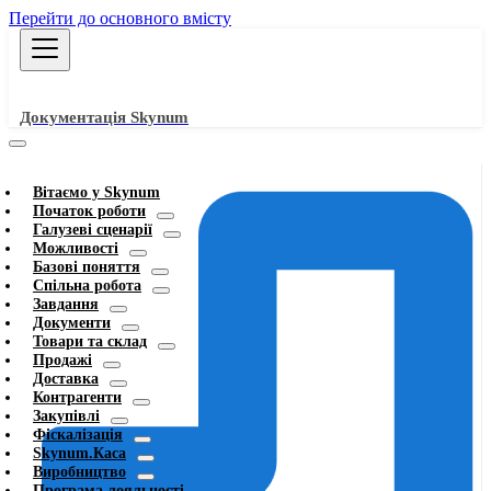
Перейти до основного вмісту
Документація Skynum
Вітаємо у Skynum
Початок роботи
Галузеві сценарії
Можливості
Базові поняття
Спільна робота
Завдання
Документи
Товари та склад
Продажі
Доставка
Контрагенти
Закупівлі
Фіскалізація
Skynum.Каса
Виробництво
Програма лояльності