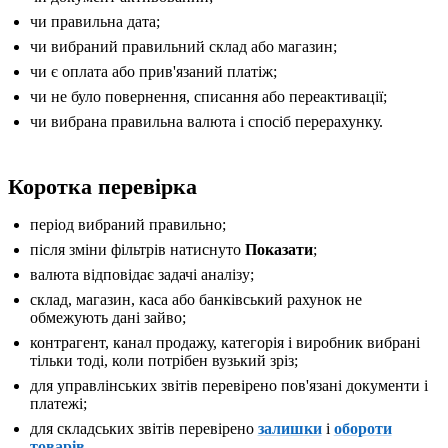
чи правильна дата;
чи вибраний правильний склад або магазин;
чи є оплата або прив'язаний платіж;
чи не було повернення, списання або переактивації;
чи вибрана правильна валюта і спосіб перерахунку.
Коротка перевірка
період вибраний правильно;
після зміни фільтрів натиснуто
Показати
;
валюта відповідає задачі аналізу;
склад, магазин, каса або банківський рахунок не
обмежують дані зайво;
контрагент, канал продажу, категорія і виробник вибрані
тільки тоді, коли потрібен вузький зріз;
для управлінських звітів перевірено пов'язані документи і
платежі;
для складських звітів перевірено
залишки
і
обороти
товарів
.