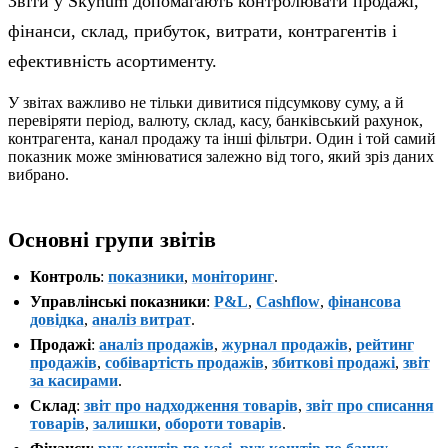
Звіти у Skynum допомагають контролювати продажі,
фінанси, склад, прибуток, витрати, контрагентів і
ефективність асортименту.
У звітах важливо не тільки дивитися підсумкову суму, а й
перевіряти період, валюту, склад, касу, банківський рахунок,
контрагента, канал продажу та інші фільтри. Один і той самий
показник може змінюватися залежно від того, який зріз даних
вибрано.
Основні групи звітів
Контроль
:
показники
,
моніторинг
.
Управлінські показники
:
P&L
,
Cashflow
,
фінансова
довідка
,
аналіз витрат
.
Продажі
:
аналіз продажів
,
журнал продажів
,
рейтинг
продажів
,
собівартість продажів
,
збиткові продажі
,
звіт
за касирами
.
Склад
:
звіт про надходження товарів
,
звіт про списання
товарів
,
залишки
,
обороти товарів
.