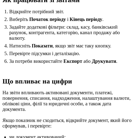
Відкрийте потрібний звіт.
Виберіть
Початок періоду
і
Кінець періоду
.
Задайте додаткові фільтри: склад, касу, банківський
рахунок, контрагента, категорію, канал продажу або
валюту.
Натисніть
Показати
, якщо звіт має таку кнопку.
Перевірте підсумки і деталізацію.
За потреби використайте
Експорт
або
Друкувати
.
Що впливає на цифри
На звіти впливають активовані документи, платежі,
повернення, списання, надходження, налаштування валюти,
облікові ціни, філії та юридичні особи, а також дата
документа.
Якщо показник не сходиться, відкрийте документ, який його
сформував, і перевірте:
чи документ активований;