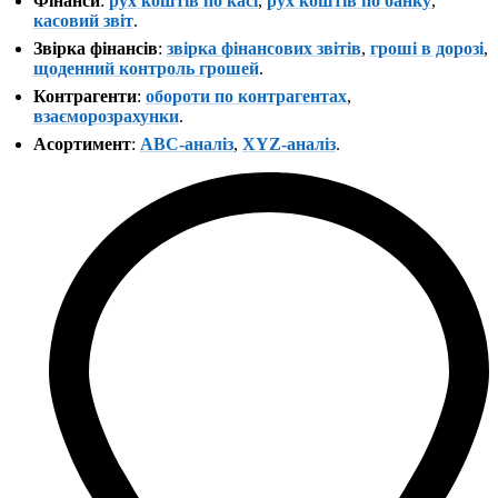
Фінанси
:
рух коштів по касі
,
рух коштів по банку
,
касовий звіт
.
Звірка фінансів
:
звірка фінансових звітів
,
гроші в дорозі
,
щоденний контроль грошей
.
Контрагенти
:
обороти по контрагентах
,
взаєморозрахунки
.
Асортимент
:
ABC-аналіз
,
XYZ-аналіз
.