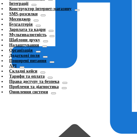
Інтеграції
Конструктор інтернет-магазину
SMS-розсилки
Месенджер
Бухгалтерія
Зарплата та кадри
Мультивалютність
Шаблони друку
Налаштування
Організація
Додаткові поля
Поширені питання
API
Складні кейси
Тарифи та оплата
Права доступу та безпека
Проблеми та діагностика
Оновлення системи