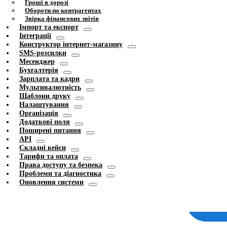
Гроші в дорозі
Обороти по контрагентах
Звірка фінансових звітів
Імпорт та експорт
Інтеграції
Конструктор інтернет-магазину
SMS-розсилки
Месенджер
Бухгалтерія
Зарплата та кадри
Мультивалютність
Шаблони друку
Налаштування
Організація
Додаткові поля
Поширені питання
API
Складні кейси
Тарифи та оплата
Права доступу та безпека
Проблеми та діагностика
Оновлення системи