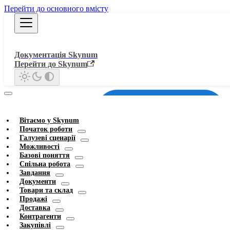
Перейти до основного вмісту
Документація Skynum
Перейти до Skynum
Вітаємо у Skynum
Початок роботи
Галузеві сценарії
Можливості
Базові поняття
Спільна робота
Завдання
Документи
Товари та склад
Продажі
Доставка
Контрагенти
Закупівлі