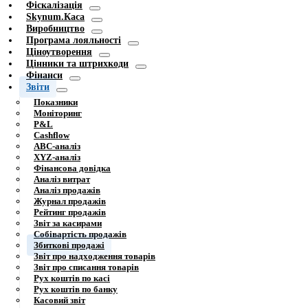
Фіскалізація
Skynum.Каса
Виробництво
Програма лояльності
Ціноутворення
Цінники та штрихкоди
Фінанси
Звіти
Показники
Моніторинг
P&L
Cashflow
ABC-аналіз
XYZ-аналіз
Фінансова довідка
Аналіз витрат
Аналіз продажів
Журнал продажів
Рейтинг продажів
Звіт за касирами
Собівартість продажів
Збиткові продажі
Звіт про надходження товарів
Звіт про списання товарів
Рух коштів по касі
Рух коштів по банку
Касовий звіт