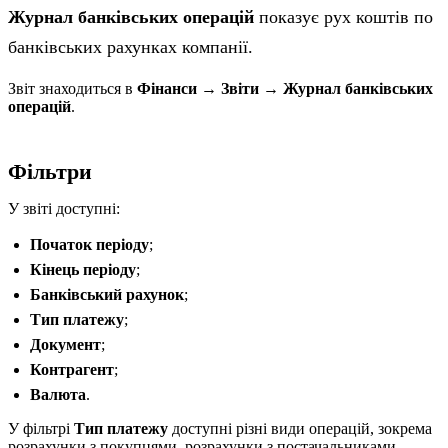
Журнал банківських операцій
показує рух коштів по
банківських рахунках компанії.
Звіт знаходиться в
Фінанси → Звіти → Журнал банківських
операцій
.
Фільтри
У звіті доступні:
Початок періоду
;
Кінець періоду
;
Банківський рахунок
;
Тип платежу
;
Документ
;
Контрагент
;
Валюта
.
У фільтрі
Тип платежу
доступні різні види операцій, зокрема
розрахунки з покупцями, розрахунки з постачальниками,