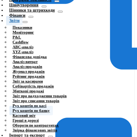
Ціноутворення
Цінники та штрихкоди
Фінанси
Звіти
Показники
Моніторинг
P&L
Cashflow
ABC-аналіз
XYZ-аналіз
Фінансова довідка
Аналіз витрат
Аналіз продажів
Журнал продажів
Рейтинг продажів
Звіт за касирами
Собівартість продажів
Збиткові продажі
Звіт про надходження товарів
Звіт про списання товарів
Рух коштів по касі
Рух коштів по банку
Касовий звіт
Гроші в дорозі
Обороти по контрагентах
Звірка фінансових звітів
Імпорт та експорт