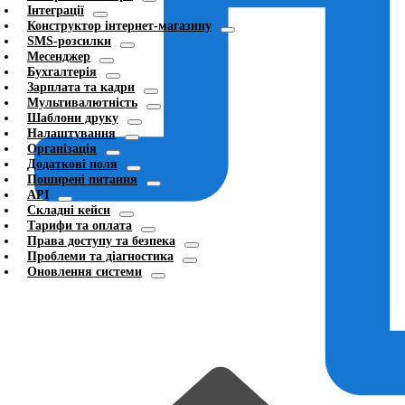
Інтеграції
Конструктор інтернет-магазину
SMS-розсилки
Месенджер
Бухгалтерія
Зарплата та кадри
Мультивалютність
Шаблони друку
Налаштування
Організація
Додаткові поля
Поширені питання
API
Складні кейси
Тарифи та оплата
Права доступу та безпека
Проблеми та діагностика
Оновлення системи