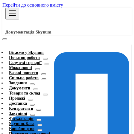
Перейти до основного вмісту
Документація Skynum
Вітаємо у Skynum
Початок роботи
Галузеві сценарії
Можливості
Базові поняття
Спільна робота
Завдання
Документи
Товари та склад
Продажі
Доставка
Контрагенти
Закупівлі
Фіскалізація
Skynum.Каса
Виробництво
Програма лояльності