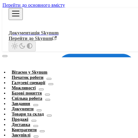
Перейти до основного вмісту
Документація Skynum
Перейти до Skynum
Вітаємо у Skynum
Початок роботи
Галузеві сценарії
Можливості
Базові поняття
Спільна робота
Завдання
Документи
Товари та склад
Продажі
Доставка
Контрагенти
Закупівлі