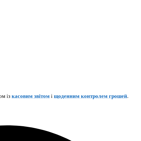
ом із
касовим звітом
і
щоденним контролем грошей
.