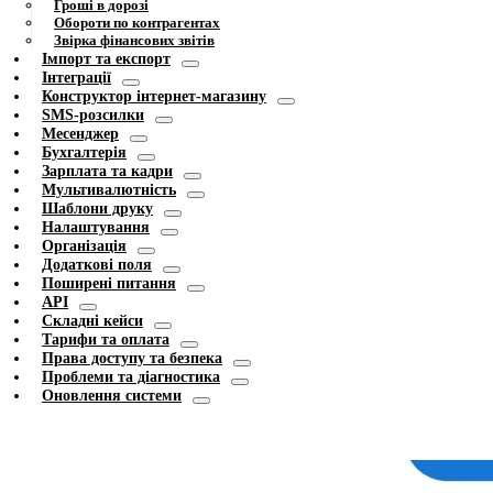
Гроші в дорозі
Обороти по контрагентах
Звірка фінансових звітів
Імпорт та експорт
Інтеграції
Конструктор інтернет-магазину
SMS-розсилки
Месенджер
Бухгалтерія
Зарплата та кадри
Мультивалютність
Шаблони друку
Налаштування
Організація
Додаткові поля
Поширені питання
API
Складні кейси
Тарифи та оплата
Права доступу та безпека
Проблеми та діагностика
Оновлення системи