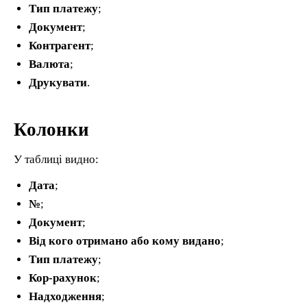
Тип платежу
;
Документ
;
Контрагент
;
Валюта
;
Друкувати
.
Колонки
У таблиці видно:
Дата
;
№
;
Документ
;
Від кого отримано або кому видано
;
Тип платежу
;
Кор-рахунок
;
Надходження
;