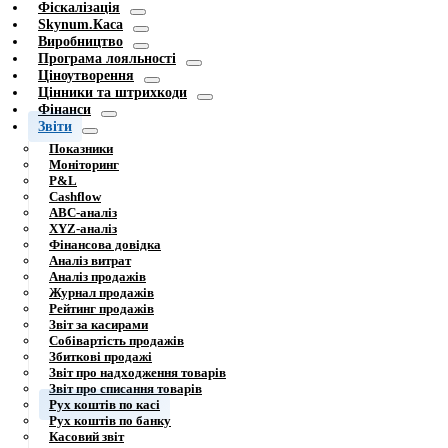
Фіскалізація
Skynum.Каса
Виробництво
Програма лояльності
Ціноутворення
Цінники та штрихкоди
Фінанси
Звіти
Показники
Моніторинг
P&L
Cashflow
ABC-аналіз
XYZ-аналіз
Фінансова довідка
Аналіз витрат
Аналіз продажів
Журнал продажів
Рейтинг продажів
Звіт за касирами
Собівартість продажів
Збиткові продажі
Звіт про надходження товарів
Звіт про списання товарів
Рух коштів по касі
Рух коштів по банку
Касовий звіт