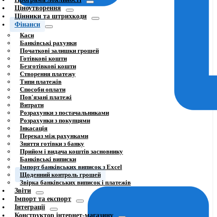
Ціноутворення
Цінники та штрихкоди
Фінанси
Каси
Банківські рахунки
Початкові залишки грошей
Готівкові кошти
Безготівкові кошти
Створення платежу
Типи платежів
Способи оплати
Пов'язані платежі
Витрати
Розрахунки з постачальниками
Розрахунки з покупцями
Інкасація
Переказ між рахунками
Зняття готівки з банку
Прийом і видача коштів засновнику
Банківські виписки
Імпорт банківських виписок з Excel
Щоденний контроль грошей
Звірка банківських виписок і платежів
Звіти
Імпорт та експорт
Інтеграції
Конструктор інтернет-магазину