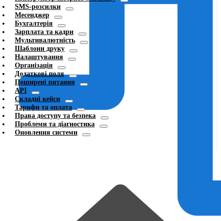
SMS-розсилки
Месенджер
Бухгалтерія
Зарплата та кадри
Мультивалютність
Шаблони друку
Налаштування
Організація
Додаткові поля
Поширені питання
API
Складні кейси
Тарифи та оплата
Права доступу та безпека
Проблеми та діагностика
Оновлення системи