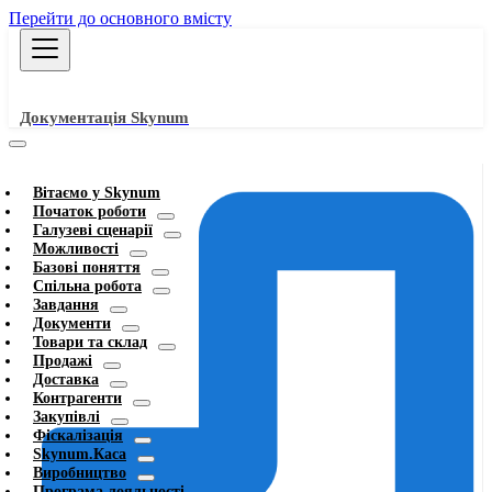
Перейти до основного вмісту
Документація Skynum
Вітаємо у Skynum
Початок роботи
Галузеві сценарії
Можливості
Базові поняття
Спільна робота
Завдання
Документи
Товари та склад
Продажі
Доставка
Контрагенти
Закупівлі
Фіскалізація
Skynum.Каса
Виробництво
Програма лояльності