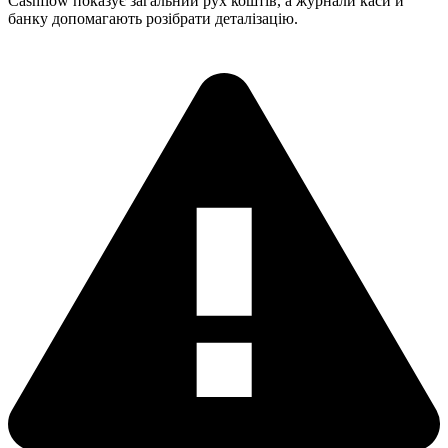
Cashflow показує загальний рух коштів, а журнали каси й
банку допомагають розібрати деталізацію.