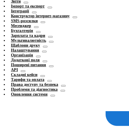
Звіти
Імпорт та експорт
Інтеграції
Конструктор інтернет-магазину
SMS-розсилки
Месенджер
Бухгалтерія
Зарплата та кадри
Мультивалютність
Шаблони друку
Налаштування
Організація
Додаткові поля
Поширені питання
API
Складні кейси
Тарифи та оплата
Права доступу та безпека
Проблеми та діагностика
Оновлення системи