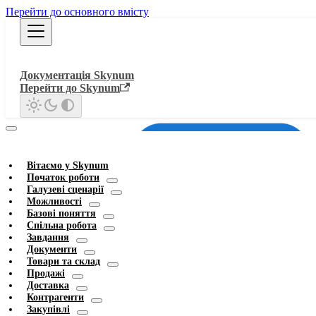
Перейти до основного вмісту
Документація Skynum
Перейти до Skynum
Вітаємо у Skynum
Початок роботи
Галузеві сценарії
Можливості
Базові поняття
Спільна робота
Завдання
Документи
Товари та склад
Продажі
Доставка
Контрагенти
Закупівлі