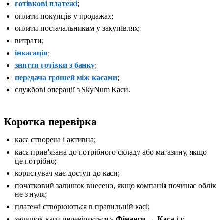
готівкові платежі
;
оплати покупців у продажах;
оплати постачальникам у закупівлях;
витрати;
інкасація
;
зняття готівки з банку
;
передача грошей між касами
;
службові операції з SkyNum Каси.
Коротка перевірка
каса створена і активна;
каса прив'язана до потрібного складу або магазину, якщо
це потрібно;
користувач має доступ до каси;
початковий залишок внесено, якщо компанія починає облік
не з нуля;
платежі створюються в правильній касі;
залишок каси перевіряється у
Фінанси → Каса
і у