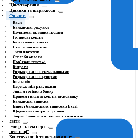
Ціноутворення
Цінники та штрихкоди
Фінанси
Каси
Банківські рахунки
Початкові залишки грошей
Готівкові кошти
Безготівкові кошти
Створення платежу
Типи платежів
Способи оплати
Пов'язані платежі
Витрати
Розрахунки з постачальниками
Розрахунки з покупцями
Інкасація
Переказ між рахунками
Зняття готівки з банку
Прийом і видача коштів засновнику
Банківські виписки
Імпорт банківських виписок з Excel
Щоденний контроль грошей
Звірка банківських виписок і платежів
Звіти
Імпорт та експорт
Інтеграції
Конструктор інтернет-магазину