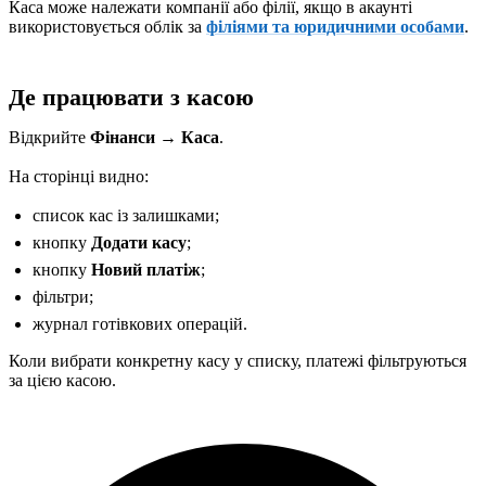
Каса може належати компанії або філії, якщо в акаунті
використовується облік за
філіями та юридичними особами
.
Де працювати з касою
Відкрийте
Фінанси → Каса
.
На сторінці видно:
список кас із залишками;
кнопку
Додати касу
;
кнопку
Новий платіж
;
фільтри;
журнал готівкових операцій.
Коли вибрати конкретну касу у списку, платежі фільтруються
за цією касою.