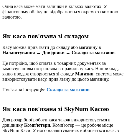
Одна каса може мати залишки в кількох валютах. У
фінансовому обліку це відображається окремо за кожною
валютою.
Як каса пов'язана зі складом
Касу можна прив'язати до складу або магазину в
Налаштування → Довідники → Склади та магазини
.
Це потрібно, щоб оплата в товарних документах за
замовчуванням потрапляла в правильну касу. Наприклад,
якщо продаж створюється зі складу
Магазин
, система може
використовувати касу, прив'язану до цього магазину.
Пов'язана інструкція:
Склади та магазини
.
Як каса пов'язана зі SkyNum Касою
Для роздрібної роботи каса також використовується в
довіднику
Комп'ютери
. Комп'ютер — це робоче місце
SkyNum Каси. У його налаштуваннях вибирається каса, з