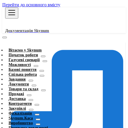
Перейти до основного вмісту
Документація Skynum
Вітаємо у Skynum
Початок роботи
Галузеві сценарії
Можливості
Базові поняття
Спільна робота
Завдання
Документи
Товари та склад
Продажі
Доставка
Контрагенти
Закупівлі
Фіскалізація
Skynum.Каса
Виробництво
Програма лояльності