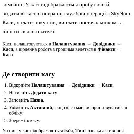
компанії. У касі відображаються прибуткові й
видаткові касові операції, службові операції з SkyNum
Каси, оплати покупців, виплати постачальникам та
інші готівкові платежі.
Каси налаштовуються в
Налаштування → Довідники →
Каси
, а щоденна робота з грошима ведеться в
Фінанси →
Каса
.
Де створити касу
Відкрийте
Налаштування → Довідники → Каси
.
Натисніть
Додати касу
.
Заповніть
Назва
.
Увімкніть
Активний
, якщо каса має використовуватися в
обліку.
Збережіть касу.
У списку кас відображаються
Ім'я
,
Тип
і ознака активності.