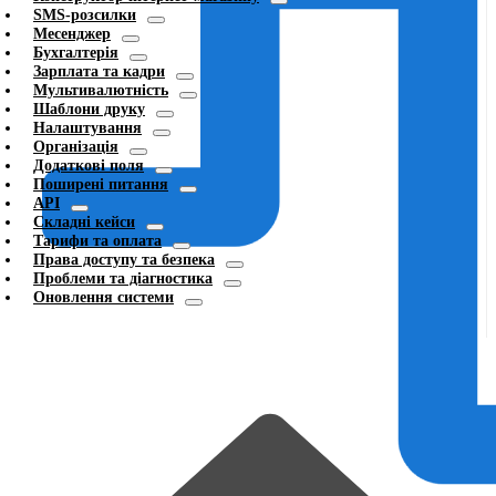
SMS-розсилки
Месенджер
Бухгалтерія
Зарплата та кадри
Мультивалютність
Шаблони друку
Налаштування
Організація
Додаткові поля
Поширені питання
API
Складні кейси
Тарифи та оплата
Права доступу та безпека
Проблеми та діагностика
Оновлення системи