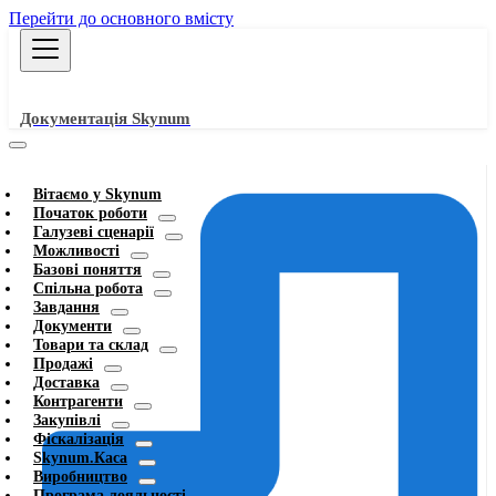
Перейти до основного вмісту
Документація Skynum
Вітаємо у Skynum
Початок роботи
Галузеві сценарії
Можливості
Базові поняття
Спільна робота
Завдання
Документи
Товари та склад
Продажі
Доставка
Контрагенти
Закупівлі
Фіскалізація
Skynum.Каса
Виробництво
Програма лояльності