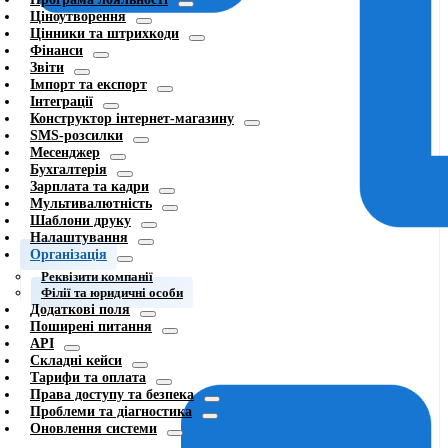
Ціноутворення
Цінники та штрихкоди
Фінанси
Звіти
Імпорт та експорт
Інтеграції
Конструктор інтернет-магазину
SMS-розсилки
Месенджер
Бухгалтерія
Зарплата та кадри
Мультивалютність
Шаблони друку
Налаштування
Організація
Реквізити компанії
Філії та юридичні особи
Додаткові поля
Поширені питання
API
Складні кейси
Тарифи та оплата
Права доступу та безпека
Проблеми та діагностика
Оновлення системи