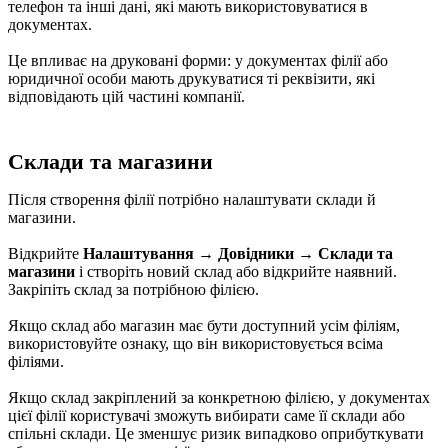
телефон та інші дані, які мають використовуватися в
документах.
Це впливає на друковані форми: у документах філії або
юридичної особи мають друкуватися ті реквізити, які
відповідають цій частині компанії.
Склади та магазини
Після створення філії потрібно налаштувати склади й
магазини.
Відкрийте
Налаштування → Довідники → Склади та
магазини
і створіть новий склад або відкрийте наявний.
Закріпіть склад за потрібною філією.
Якщо склад або магазин має бути доступний усім філіям,
використовуйте ознаку, що він використовується всіма
філіями.
Якщо склад закріплений за конкретною філією, у документах
цієї філії користувачі зможуть вибирати саме її склади або
спільні склади. Це зменшує ризик випадково оприбуткувати