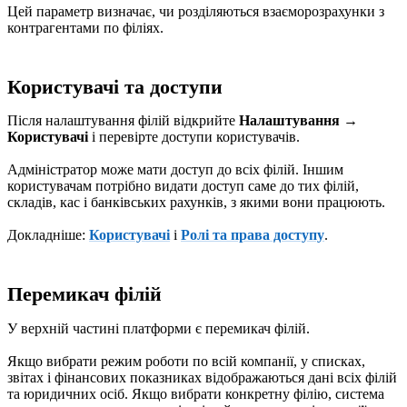
Цей параметр визначає, чи розділяються взаєморозрахунки з
контрагентами по філіях.
Користувачі та доступи
Після налаштування філій відкрийте
Налаштування →
Користувачі
і перевірте доступи користувачів.
Адміністратор може мати доступ до всіх філій. Іншим
користувачам потрібно видати доступ саме до тих філій,
складів, кас і банківських рахунків, з якими вони працюють.
Докладніше:
Користувачі
і
Ролі та права доступу
.
Перемикач філій
У верхній частині платформи є перемикач філій.
Якщо вибрати режим роботи по всій компанії, у списках,
звітах і фінансових показниках відображаються дані всіх філій
та юридичних осіб. Якщо вибрати конкретну філію, система