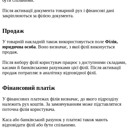
бути спільними.
Після активації документа товарний рух і фінансові дані
закріплюються за філією документа.
Продаж
У товарній накладній також використовується поле
Філія,
юридична особа
. Воно визначає, з якої філії виконується
продаж.
Після вибору філії користувач працює з доступними складами,
касами й банківськими рахунками цієї філії. Після активації
продаж потрапляє в аналітику відповідної філії.
Фінансовий платіж
У фінансових платежах філія визначає, до якого підрозділу
належить рух коштів. За замовчуванням може підставлятися
поточна філія користувача.
Каса або банківський рахунок у платежі також мають
відповідати філії або бути спільними.