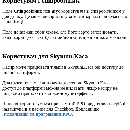
Користувач і співробітник
Поле
Співробітник
повʼязує користувача зі співробітником у
довіднику. Це може використовуватися в зарплаті, документах
і аналітиці.
Поле не завжди обовʼязкове, але його варто заповнювати,
якщо користувач має бути повʼязаний із працівником компанії.
Користувач для Skynum.Каса
Касир може працювати тільки в Skynum.Каса без доступу до
повної платформи.
Для цього роль має дозволяти доступ до Skynum.Каса, а
доступ до платформи можна не видавати, якщо касиру не
потрібно працювати в основному інтерфейсі.
Якщо використовується програмний РРО, додатково потрібні
налаштування касира для Checkbox. Докладніше:
Фіскалізація та програмний РРО
.