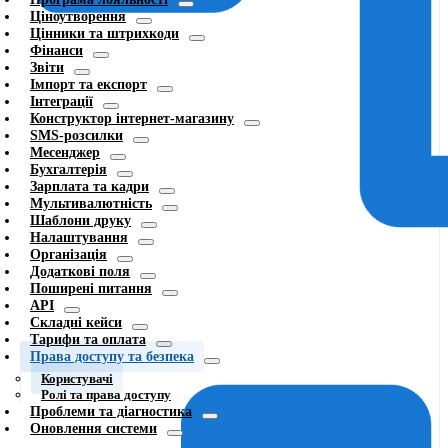
Ціноутворення
Цінники та штрихкоди
Фінанси
Звіти
Імпорт та експорт
Інтеграції
Конструктор інтернет-магазину
SMS-розсилки
Месенджер
Бухгалтерія
Зарплата та кадри
Мультивалютність
Шаблони друку
Налаштування
Організація
Додаткові поля
Поширені питання
API
Складні кейси
Тарифи та оплата
Права доступу та безпека
Користувачі
Ролі та права доступу
Проблеми та діагностика
Оновлення системи