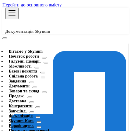
Перейти до основного вмісту
Документація Skynum
Вітаємо у Skynum
Початок роботи
Галузеві сценарії
Можливості
Базові поняття
Спільна робота
Завдання
Документи
Товари та склад
Продажі
Доставка
Контрагенти
Закупівлі
Фіскалізація
Skynum.Каса
Виробництво
Програма лояльності