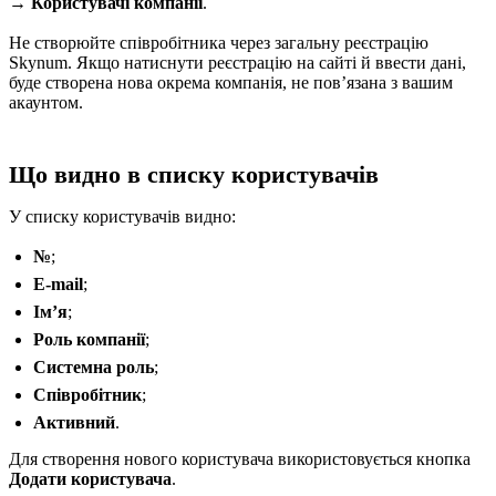
→ Користувачі компанії
.
Не створюйте співробітника через загальну реєстрацію
Skynum. Якщо натиснути реєстрацію на сайті й ввести дані,
буде створена нова окрема компанія, не повʼязана з вашим
акаунтом.
Що видно в списку користувачів
У списку користувачів видно:
№
;
E-mail
;
Імʼя
;
Роль компанії
;
Системна роль
;
Співробітник
;
Активний
.
Для створення нового користувача використовується кнопка
Додати користувача
.