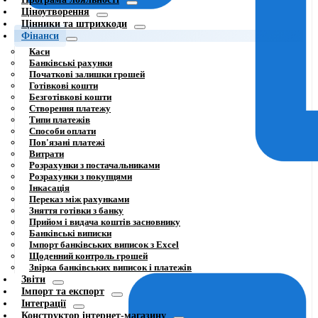
Ціноутворення
Цінники та штрихкоди
Фінанси
Каси
Банківські рахунки
Початкові залишки грошей
Готівкові кошти
Безготівкові кошти
Створення платежу
Типи платежів
Способи оплати
Пов'язані платежі
Витрати
Розрахунки з постачальниками
Розрахунки з покупцями
Інкасація
Переказ між рахунками
Зняття готівки з банку
Прийом і видача коштів засновнику
Банківські виписки
Імпорт банківських виписок з Excel
Щоденний контроль грошей
Звірка банківських виписок і платежів
Звіти
Імпорт та експорт
Інтеграції
Конструктор інтернет-магазину