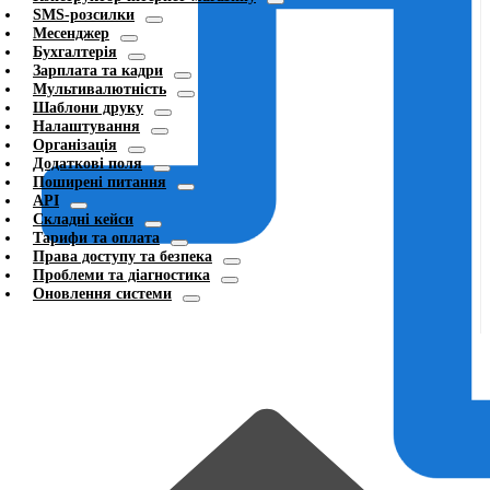
SMS-розсилки
Месенджер
Бухгалтерія
Зарплата та кадри
Мультивалютність
Шаблони друку
Налаштування
Організація
Додаткові поля
Поширені питання
API
Складні кейси
Тарифи та оплата
Права доступу та безпека
Проблеми та діагностика
Оновлення системи