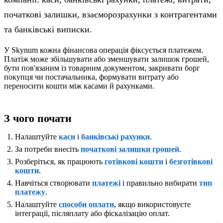
початкові залишки, взаєморозрахунки з контрагентами
та банківські виписки.
У Skynum кожна фінансова операція фіксується платежем.
Платіж може збільшувати або зменшувати залишок грошей,
бути пов'язаним із товарним документом, закривати борг
покупця чи постачальника, формувати витрату або
переносити кошти між касами й рахунками.
З чого почати
Налаштуйте
каси
і
банківські рахунки
.
За потреби внесіть
початкові залишки грошей
.
Розберіться, як працюють
готівкові кошти
і
безготівкові
кошти
.
Навчіться створювати
платежі
і правильно вибирати
тип
платежу
.
Налаштуйте
способи оплати
, якщо використовуєте
інтеграції, післяплату або фіскалізацію оплат.