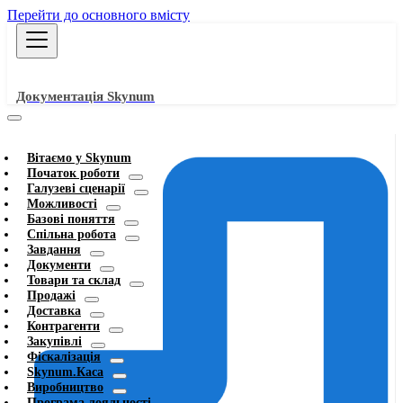
Перейти до основного вмісту
Документація Skynum
Вітаємо у Skynum
Початок роботи
Галузеві сценарії
Можливості
Базові поняття
Спільна робота
Завдання
Документи
Товари та склад
Продажі
Доставка
Контрагенти
Закупівлі
Фіскалізація
Skynum.Каса
Виробництво
Програма лояльності