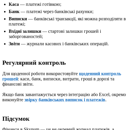
Каса
— платежі готівкою;
Банк
— платежі через банківські рахунки;
Виписки
— банківські транзакції, які можна розподіляти в
платежі;
Вхідні залишки
— стартові залишки грошей і
заборгованостей;
Звіти
— журнали касових і банківських операцій.
Регулярний контроль
Для щоденної роботи використовуйте
щоденний контроль
грошей
: каси, банк, виписки, витрати, гроші в дорозі та
фінансові звіти.
Якщо банк завантажується через інтеграцію або Excel, окремо
виконуйте
звірку банківських виписок і платежів
.
Підсумок
Фінанси в Skynum — це не окремий журнал платежів, а