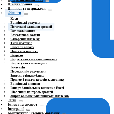
Ціноутворення
Цінники та штрихкоди
Фінанси
Каси
Банківські рахунки
Початкові залишки грошей
Готівкові кошти
Безготівкові кошти
Створення платежу
Типи платежів
Способи оплати
Пов'язані платежі
Витрати
Розрахунки з постачальниками
Розрахунки з покупцями
Інкасація
Переказ між рахунками
Зняття готівки з банку
Прийом і видача коштів засновнику
Банківські виписки
Імпорт банківських виписок з Excel
Щоденний контроль грошей
Звірка банківських виписок і платежів
Звіти
Імпорт та експорт
Інтеграції
Конструктор інтернет-магазину