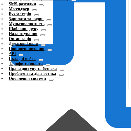
SMS-розсилки
Месенджер
Бухгалтерія
Зарплата та кадри
Мультивалютність
Шаблони друку
Налаштування
Організація
Додаткові поля
Поширені питання
API
Складні кейси
Тарифи та оплата
Права доступу та безпека
Проблеми та діагностика
Оновлення системи