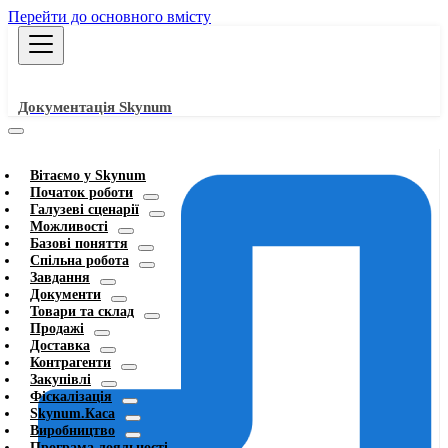
Перейти до основного вмісту
Документація Skynum
Вітаємо у Skynum
Початок роботи
Галузеві сценарії
Можливості
Базові поняття
Спільна робота
Завдання
Документи
Товари та склад
Продажі
Доставка
Контрагенти
Закупівлі
Фіскалізація
Skynum.Каса
Виробництво
Програма лояльності