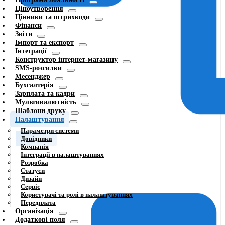
Ціноутворення
Цінники та штрихкоди
Фінанси
Звіти
Імпорт та експорт
Інтеграції
Конструктор інтернет-магазину
SMS-розсилки
Месенджер
Бухгалтерія
Зарплата та кадри
Мультивалютність
Шаблони друку
Налаштування
Параметри системи
Довідники
Компанія
Інтеграції в налаштуваннях
Розробка
Статуси
Дизайн
Сервіс
Користувачі та ролі в налаштуваннях
Передплата
Організація
Додаткові поля