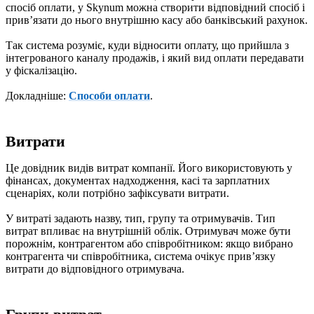
спосіб оплати, у Skynum можна створити відповідний спосіб і
привʼязати до нього внутрішню касу або банківський рахунок.
Так система розуміє, куди відносити оплату, що прийшла з
інтегрованого каналу продажів, і який вид оплати передавати
у фіскалізацію.
Докладніше:
Способи оплати
.
Витрати
Це довідник видів витрат компанії. Його використовують у
фінансах, документах надходження, касі та зарплатних
сценаріях, коли потрібно зафіксувати витрати.
У витраті задають назву, тип, групу та отримувачів. Тип
витрат впливає на внутрішній облік. Отримувач може бути
порожнім, контрагентом або співробітником: якщо вибрано
контрагента чи співробітника, система очікує привʼязку
витрати до відповідного отримувача.