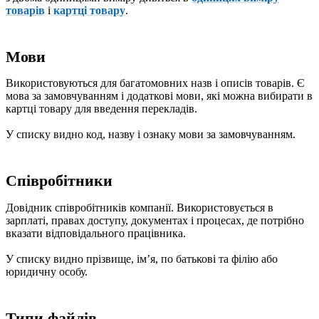
товарів
і
картці товару
.
Мови
Використовуються для багатомовних назв і описів товарів. Є
мова за замовчуванням і додаткові мови, які можна вибирати в
картці товару для введення перекладів.
У списку видно код, назву і ознаку мови за замовчуванням.
Співробітники
Довідник співробітників компанії. Використовується в
зарплаті, правах доступу, документах і процесах, де потрібно
вказати відповідального працівника.
У списку видно прізвище, імʼя, по батькові та філію або
юридичну особу.
Типи файлів