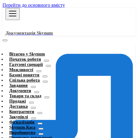
Перейти до основного вмісту
Документація Skynum
Вітаємо у Skynum
Початок роботи
Галузеві сценарії
Можливості
Базові поняття
Спільна робота
Завдання
Документи
Товари та склад
Продажі
Доставка
Контрагенти
Закупівлі
Фіскалізація
Skynum.Каса
Виробництво
Програма лояльності