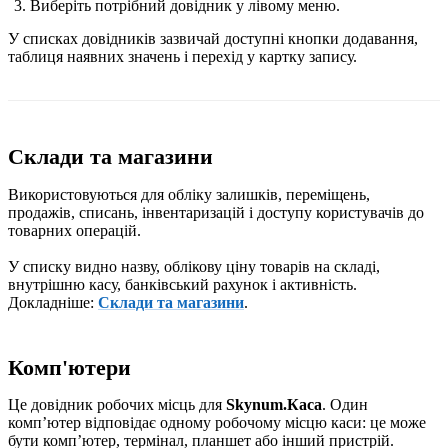
Виберіть потрібний довідник у лівому меню.
У списках довідників зазвичай доступні кнопки додавання,
таблиця наявних значень і перехід у картку запису.
Склади та магазини
Використовуються для обліку залишків, переміщень,
продажів, списань, інвентаризацій і доступу користувачів до
товарних операцій.
У списку видно назву, облікову ціну товарів на складі,
внутрішню касу, банківський рахунок і активність.
Докладніше:
Склади та магазини
.
Комп'ютери
Це довідник робочих місць для
Skynum.Каса
. Один
компʼютер відповідає одному робочому місцю каси: це може
бути компʼютер, термінал, планшет або інший пристрій.