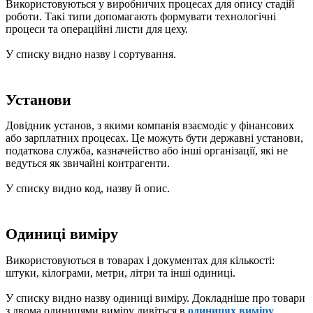
Використовуються у виробничих процесах для опису стадій
роботи. Такі типи допомагають формувати технологічні
процеси та операційні листи для цеху.
У списку видно назву і сортування.
Установи
Довідник установ, з якими компанія взаємодіє у фінансових
або зарплатних процесах. Це можуть бути державні установи,
податкова служба, казначейство або інші організації, які не
ведуться як звичайні контрагенти.
У списку видно код, назву й опис.
Одиниці виміру
Використовуються в товарах і документах для кількості:
штуки, кілограми, метри, літри та інші одиниці.
У списку видно назву одиниці виміру. Докладніше про товари
з двома одиницями виміру дивіться в
одиницях виміру