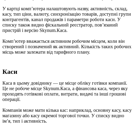
У картці компʼютера налаштовують назву, активність, склад,
касу, тип ціни, валюту, синхронізацію товарів, доступні групи
контрагентів, канал продажів і параметри роботи каси. У
списку також видно фіскальний реєстратор, повʼязаний
пристрій і версію Skynum.Каса.
Компʼютер вважається активним робочим місцем, коли він
створений і позначений як активний. Кількість таких робочих
місць може залежати від тарифного плану.
Каси
Каса в цьому довіднику — це місце обліку готівки компанії.
Це не робоче місце Skynum.Каса, а фінансова каса, через яку
проходять готівкові оплати, витрати, видачі та інші грошові
операції.
Компанія може мати кілька кас: наприклад, основну касу, касу
магазину або касу окремої торгової точки. У списку видно
імʼя, тип і активність.