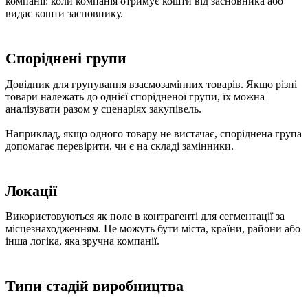
компанії: коли компанія отримує кошти від засновника або
видає кошти засновнику.
Споріднені групи
Довідник для групування взаємозамінних товарів. Якщо різні
товари належать до однієї спорідненої групи, їх можна
аналізувати разом у сценаріях закупівель.
Наприклад, якщо одного товару не вистачає, споріднена група
допомагає перевірити, чи є на складі замінники.
Локації
Використовуються як поле в контрагенті для сегментації за
місцезнаходженням. Це можуть бути міста, країни, райони або
інша логіка, яка зручна компанії.
Типи стадій виробництва