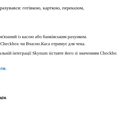
рахувався: готівкою, карткою, переказом,
:
в'язаний із касою або банківським рахунком.
 Checkbox чи Вчасно.Каса отримує для чека.
альній інтеграції Skynum зіставте його зі значенням Checkbo
ати
.
ція
.