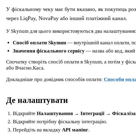
У фіскальному чеку має бути вказано, як покупець роз
через LiqPay, NovaPay або інший платіжний канал.
У Skynum для цього використовуються два налаштування
Спосіб оплати Skynum
— внутрішній канал оплати, по
Значення фіскального сервісу
— назва або код, який
Спочатку створіть спосіб оплати в Skynum, а потім у фіск
або Вчасно.Каса.
Докладніше про довідник способів оплати:
Способи опл
Де налаштувати
Відкрийте
Налаштування → Інтеграції → Фіскаліза
Відкрийте потрібну фіскальну інтеграцію.
Перейдіть на вкладку
API мапінг
.