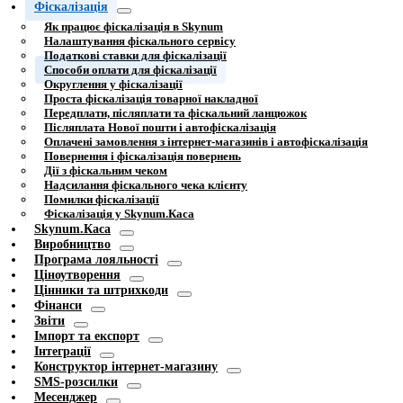
Фіскалізація
Як працює фіскалізація в Skynum
Налаштування фіскального сервісу
Податкові ставки для фіскалізації
Способи оплати для фіскалізації
Округлення у фіскалізації
Проста фіскалізація товарної накладної
Передплати, післяплати та фіскальний ланцюжок
Післяплата Нової пошти і автофіскалізація
Оплачені замовлення з інтернет-магазинів і автофіскалізація
Повернення і фіскалізація повернень
Дії з фіскальним чеком
Надсилання фіскального чека клієнту
Помилки фіскалізації
Фіскалізація у Skynum.Каса
Skynum.Каса
Виробництво
Програма лояльності
Ціноутворення
Цінники та штрихкоди
Фінанси
Звіти
Імпорт та експорт
Інтеграції
Конструктор інтернет-магазину
SMS-розсилки
Месенджер