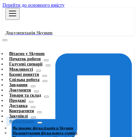
Перейти до основного вмісту
Документація Skynum
Вітаємо у Skynum
Початок роботи
Галузеві сценарії
Можливості
Базові поняття
Спільна робота
Завдання
Документи
Товари та склад
Продажі
Доставка
Контрагенти
Закупівлі
Фіскалізація
Як працює фіскалізація в Skynum
Налаштування фіскального сервісу