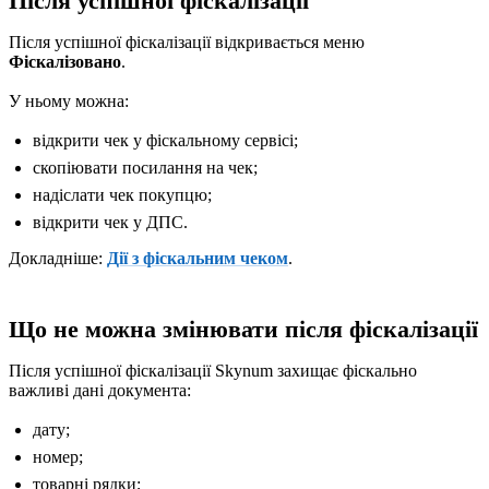
Після успішної фіскалізації
Після успішної фіскалізації відкривається меню
Фіскалізовано
.
У ньому можна:
відкрити чек у фіскальному сервісі;
скопіювати посилання на чек;
надіслати чек покупцю;
відкрити чек у ДПС.
Докладніше:
Дії з фіскальним чеком
.
Що не можна змінювати після фіскалізації
Після успішної фіскалізації Skynum захищає фіскально
важливі дані документа:
дату;
номер;
товарні рядки;