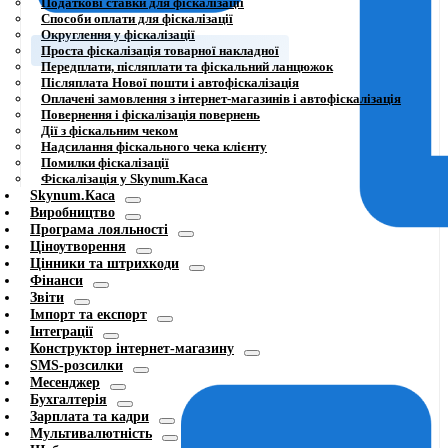
Податкові ставки для фіскалізації
Способи оплати для фіскалізації
Округлення у фіскалізації
Проста фіскалізація товарної накладної
Передплати, післяплати та фіскальний ланцюжок
Післяплата Нової пошти і автофіскалізація
Оплачені замовлення з інтернет-магазинів і автофіскалізація
Повернення і фіскалізація повернень
Дії з фіскальним чеком
Надсилання фіскального чека клієнту
Помилки фіскалізації
Фіскалізація у Skynum.Каса
Skynum.Каса
Виробництво
Програма лояльності
Ціноутворення
Цінники та штрихкоди
Фінанси
Звіти
Імпорт та експорт
Інтеграції
Конструктор інтернет-магазину
SMS-розсилки
Месенджер
Бухгалтерія
Зарплата та кадри
Мультивалютність