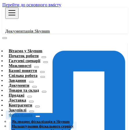
Перейти до основного вмісту
Документація Skynum
Вітаємо у Skynum
Початок роботи
Галузеві сценарії
Можливості
Базові поняття
Спільна робота
Завдання
Документи
Товари та склад
Продажі
Доставка
Контрагенти
Закупівлі
Фіскалізація
Як працює фіскалізація в Skynum
Налаштування фіскального сервісу