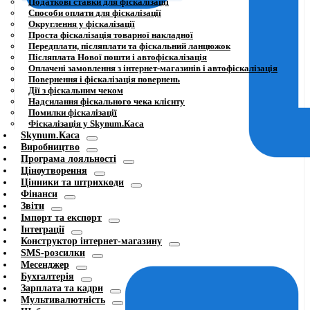
Податкові ставки для фіскалізації
Способи оплати для фіскалізації
Округлення у фіскалізації
Проста фіскалізація товарної накладної
Передплати, післяплати та фіскальний ланцюжок
Післяплата Нової пошти і автофіскалізація
Оплачені замовлення з інтернет-магазинів і автофіскалізація
Повернення і фіскалізація повернень
Дії з фіскальним чеком
Надсилання фіскального чека клієнту
Помилки фіскалізації
Фіскалізація у Skynum.Каса
Skynum.Каса
Виробництво
Програма лояльності
Ціноутворення
Цінники та штрихкоди
Фінанси
Звіти
Імпорт та експорт
Інтеграції
Конструктор інтернет-магазину
SMS-розсилки
Месенджер
Бухгалтерія
Зарплата та кадри
Мультивалютність