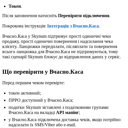
Токен
.
Після заповнення натисніть
Перевірити підключення
.
Покрокова інструкція:
Інтеграція з Вчасно.Каса
.
Вчасно.Каса у Skynum підтримує прості одиничні чеки
продажу, прості одиничні повернення і надсилання чека
клієнту. Ланцюжки передплати, післяплати та повернення
всього ланцюжка для Вчасно.Каса не підтримуються, тому
такі сценарії Skynum блокує до відправлення даних у сервіс.
Що перевірити у Вчасно.Каса
Перед першим чеком перевірте:
токен активний;
ПРРО доступний у Вчасно.Каса;
податки Skynum зіставлені з податковими групами
Вчасно.Каса на вкладці
API мапінг
;
у Вчасно.Каса підключена доставка чеків, якщо потрібно
надсилати їх SMS/Viber або e-mail.