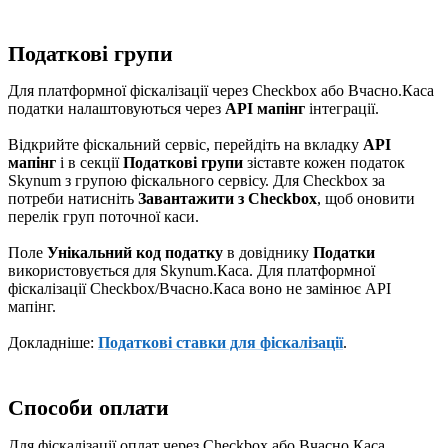
Податкові групи
Для платформної фіскалізації через Checkbox або Вчасно.Каса
податки налаштовуються через
API мапінг
інтеграції.
Відкрийте фіскальний сервіс, перейдіть на вкладку
API
мапінг
і в секції
Податкові групи
зіставте кожен податок
Skynum з групою фіскального сервісу. Для Checkbox за
потреби натисніть
Завантажити з Checkbox
, щоб оновити
перелік груп поточної каси.
Поле
Унікальний код податку
в довіднику
Податки
використовується для Skynum.Каса. Для платформної
фіскалізації Checkbox/Вчасно.Каса воно не замінює API
мапінг.
Докладніше:
Податкові ставки для фіскалізації
.
Способи оплати
Для фіскалізації оплат через Checkbox або Вчасно.Каса