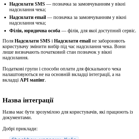
Надсилати SMS
— позначка за замовчуванням у вікні
надсилання чека;
Надсилати email
— позначка за замовчуванням у вікні
надсилання чека;
Філія, юридична особа
— філія, для якої доступний сервіс.
Поля
Надсилати SMS
і
Надсилати email
не забороняють
користувачу змінити вибір під час надсилання чека. Вони
лише визначають початковий стан позначок у вікні
надсилання.
Податкові групи і способи оплати для фіскального чека
налаштовуються не на основній вкладці інтеграції, а на
вкладці
API мапінг
.
Назва інтеграції
Назва має бути зрозумілою для користувачів, які працюють із
документами.
Добрі приклади: