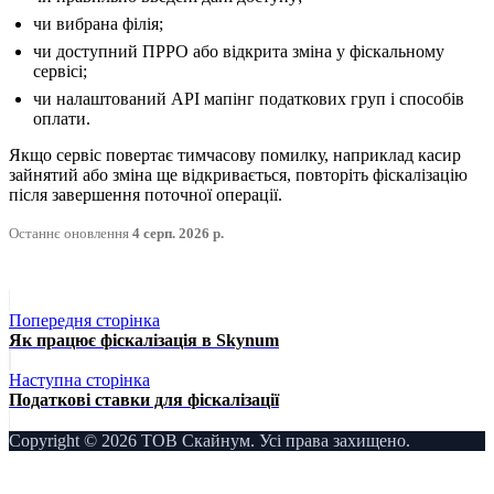
чи вибрана філія;
чи доступний ПРРО або відкрита зміна у фіскальному
сервісі;
чи налаштований API мапінг податкових груп і способів
оплати.
Якщо сервіс повертає тимчасову помилку, наприклад касир
зайнятий або зміна ще відкривається, повторіть фіскалізацію
після завершення поточної операції.
Останнє оновлення
4 серп. 2026 р.
Попередня сторінка
Як працює фіскалізація в Skynum
Наступна сторінка
Податкові ставки для фіскалізації
Copyright © 2026 ТОВ Скайнум. Усі права захищено.