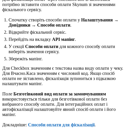
потрібно зіставити способи оплати Skynum зі значеннями
фіскального сервісу.
Спочатку створіть способи оплати у
Налаштування →
Довідники → Способи оплати
.
Відкрийте фіскальний сервіс.
Перейдіть на вкладку
API мапінг
.
У секції
Способи оплати
для кожного способу оплати
виберіть значення сервісу.
Збережіть мапінг.
Для Checkbox значенням є текстова назва виду оплати у чеку.
Для Вчасно.Каса значенням є числовий код. Якщо спосіб
оплати не зіставлено, фіскалізація зупиниться з підказкою
налаштувати мапінг.
Поле
Безготівковий вид оплати за замовчуванням
використовується тільки для безготівкової оплати без
вибраного способу оплати. Для інтеграційних оплат і
автофіскалізації налаштовуйте явний спосіб оплати і його
мапінг.
Докладніше:
Способи оплати для фіскалізації
.