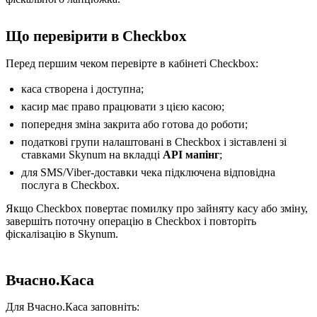
Що перевірити в Checkbox
Перед першим чеком перевірте в кабінеті Checkbox:
каса створена і доступна;
касир має право працювати з цією касою;
попередня зміна закрита або готова до роботи;
податкові групи налаштовані в Checkbox і зіставлені зі
ставками Skynum на вкладці
API мапінг
;
для SMS/Viber-доставки чека підключена відповідна
послуга в Checkbox.
Якщо Checkbox повертає помилку про зайняту касу або зміну,
завершіть поточну операцію в Checkbox і повторіть
фіскалізацію в Skynum.
Вчасно.Каса
Для Вчасно.Каса заповніть: