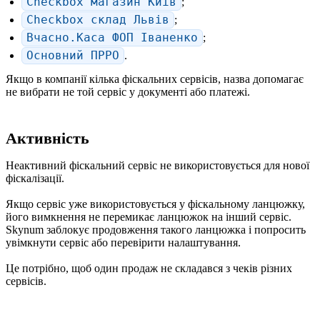
Checkbox магазин Київ
;
Checkbox склад Львів
;
Вчасно.Каса ФОП Іваненко
;
Основний ПРРО
.
Якщо в компанії кілька фіскальних сервісів, назва допомагає
не вибрати не той сервіс у документі або платежі.
Активність
Неактивний фіскальний сервіс не використовується для нової
фіскалізації.
Якщо сервіс уже використовується у фіскальному ланцюжку,
його вимкнення не перемикає ланцюжок на інший сервіс.
Skynum заблокує продовження такого ланцюжка і попросить
увімкнути сервіс або перевірити налаштування.
Це потрібно, щоб один продаж не складався з чеків різних
сервісів.