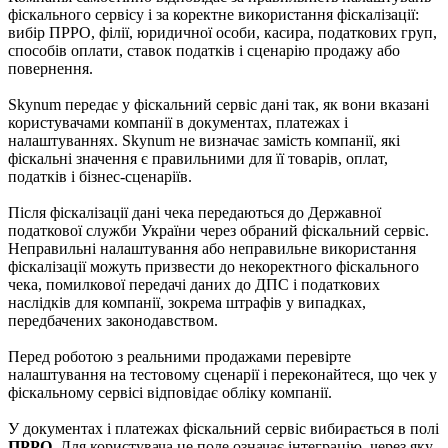
фіскального сервісу і за коректне використання фіскалізації:
вибір ПРРО, філії, юридичної особи, касира, податкових груп,
способів оплати, ставок податків і сценарію продажу або
повернення.
Skynum передає у фіскальний сервіс дані так, як вони вказані
користувачами компанії в документах, платежах і
налаштуваннях. Skynum не визначає замість компанії, які
фіскальні значення є правильними для її товарів, оплат,
податків і бізнес-сценаріїв.
Після фіскалізації дані чека передаються до Державної
податкової служби України через обраний фіскальний сервіс.
Неправильні налаштування або неправильне використання
фіскалізації можуть призвести до некоректного фіскального
чека, помилкової передачі даних до ДПС і податкових
наслідків для компанії, зокрема штрафів у випадках,
передбачених законодавством.
Перед роботою з реальними продажами перевірте
налаштування на тестовому сценарії і переконайтеся, що чек у
фіскальному сервісі відповідає обліку компанії.
У документах і платежах фіскальний сервіс вибирається в полі
ПРРО
. Для користувача це поле означає інтеграцію, через яку