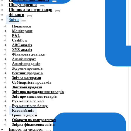
Ціноутворення
Цінники та штрихкоди
Фінанси
Звіти
Показники
Моніторинг
P&L
Cashflow
ABC-аналіз
XYZ-аналіз
Фінансова довідка
Аналіз витрат
Аналіз продажів
Журнал продажів
Рейтинг продажів
Звіт за касирами
Собівартість продажів
Збиткові продажі
Звіт про надходження товарів
Звіт про списання товарів
Рух коштів по касі
Рух коштів по банку
Касовий звіт
Гроші в дорозі
Обороти по контрагентах
Звірка фінансових звітів
Імпорт та експорт