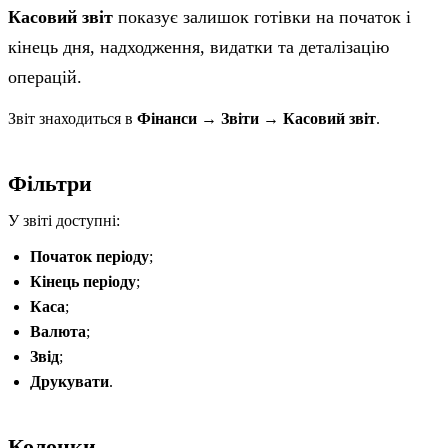
Касовий звіт
показує залишок готівки на початок і
кінець дня, надходження, видатки та деталізацію
операцій.
Звіт знаходиться в
Фінанси → Звіти → Касовий звіт
.
Фільтри
У звіті доступні:
Початок періоду
;
Кінець періоду
;
Каса
;
Валюта
;
Звід
;
Друкувати
.
Колонки