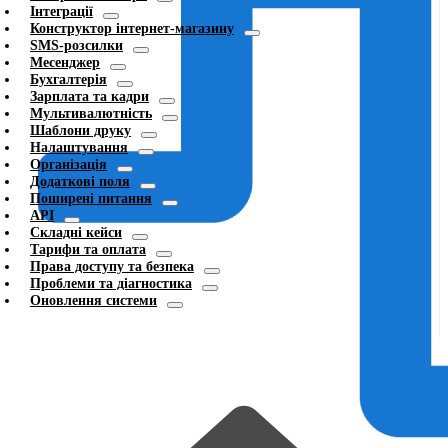
Інтеграції
Конструктор інтернет-магазину
SMS-розсилки
Месенджер
Бухгалтерія
Зарплата та кадри
Мультивалютність
Шаблони друку
Налаштування
Організація
Додаткові поля
Поширені питання
API
Складні кейси
Тарифи та оплата
Права доступу та безпека
Проблеми та діагностика
Оновлення системи