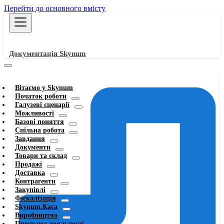
Перейти до основного вмісту
Документація Skynum
Вітаємо у Skynum
Початок роботи
Галузеві сценарії
Можливості
Базові поняття
Спільна робота
Завдання
Документи
Товари та склад
Продажі
Доставка
Контрагенти
Закупівлі
Фіскалізація
Skynum.Каса
Виробництво
Програма лояльності