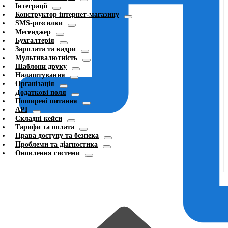
Інтеграції
Конструктор інтернет-магазину
SMS-розсилки
Месенджер
Бухгалтерія
Зарплата та кадри
Мультивалютність
Шаблони друку
Налаштування
Організація
Додаткові поля
Поширені питання
API
Складні кейси
Тарифи та оплата
Права доступу та безпека
Проблеми та діагностика
Оновлення системи