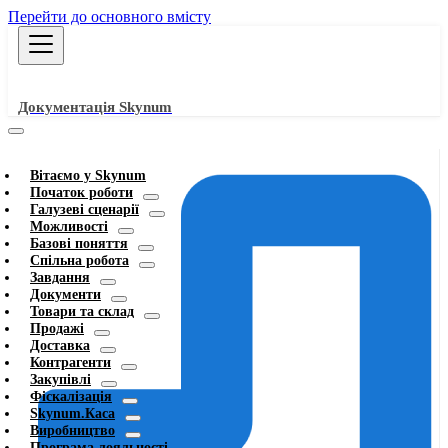
Перейти до основного вмісту
Документація Skynum
Вітаємо у Skynum
Початок роботи
Галузеві сценарії
Можливості
Базові поняття
Спільна робота
Завдання
Документи
Товари та склад
Продажі
Доставка
Контрагенти
Закупівлі
Фіскалізація
Skynum.Каса
Виробництво
Програма лояльності