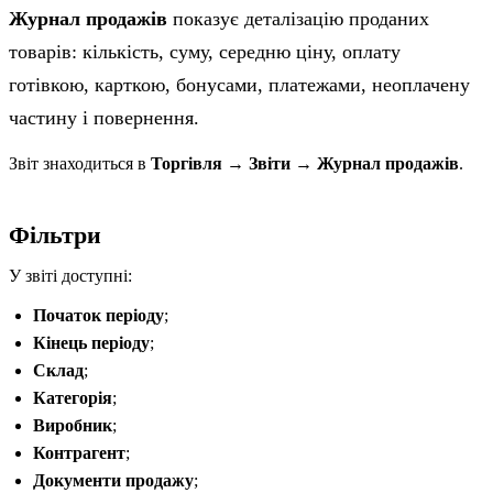
Журнал продажів
показує деталізацію проданих
товарів: кількість, суму, середню ціну, оплату
готівкою, карткою, бонусами, платежами, неоплачену
частину і повернення.
Звіт знаходиться в
Торгівля → Звіти → Журнал продажів
.
Фільтри
У звіті доступні:
Початок періоду
;
Кінець періоду
;
Склад
;
Категорія
;
Виробник
;
Контрагент
;
Документи продажу
;