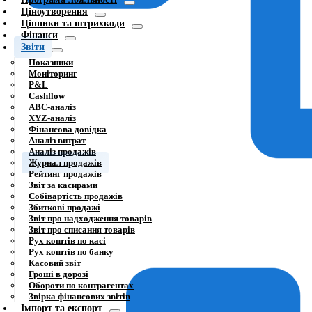
Ціноутворення
Цінники та штрихкоди
Фінанси
Звіти
Показники
Моніторинг
P&L
Cashflow
ABC-аналіз
XYZ-аналіз
Фінансова довідка
Аналіз витрат
Аналіз продажів
Журнал продажів
Рейтинг продажів
Звіт за касирами
Собівартість продажів
Збиткові продажі
Звіт про надходження товарів
Звіт про списання товарів
Рух коштів по касі
Рух коштів по банку
Касовий звіт
Гроші в дорозі
Обороти по контрагентах
Звірка фінансових звітів
Імпорт та експорт