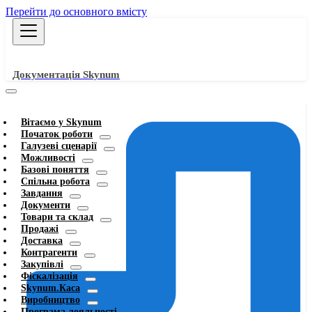
Перейти до основного вмісту
Документація Skynum
Вітаємо у Skynum
Початок роботи
Галузеві сценарії
Можливості
Базові поняття
Спільна робота
Завдання
Документи
Товари та склад
Продажі
Доставка
Контрагенти
Закупівлі
Фіскалізація
Skynum.Каса
Виробництво
Програма лояльності