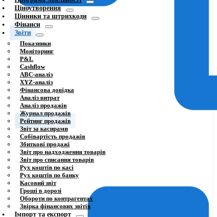
Ціноутворення
Цінники та штрихкоди
Фінанси
Звіти
Показники
Моніторинг
P&L
Cashflow
ABC-аналіз
XYZ-аналіз
Фінансова довідка
Аналіз витрат
Аналіз продажів
Журнал продажів
Рейтинг продажів
Звіт за касирами
Собівартість продажів
Збиткові продажі
Звіт про надходження товарів
Звіт про списання товарів
Рух коштів по касі
Рух коштів по банку
Касовий звіт
Гроші в дорозі
Обороти по контрагентах
Звірка фінансових звітів
Імпорт та експорт