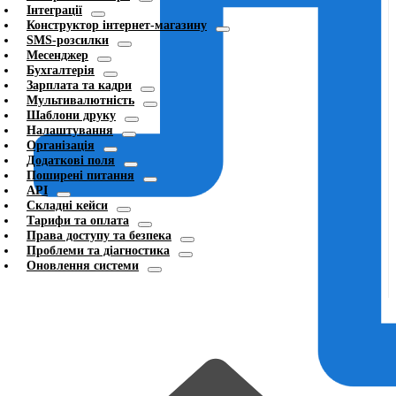
Інтеграції
Конструктор інтернет-магазину
SMS-розсилки
Месенджер
Бухгалтерія
Зарплата та кадри
Мультивалютність
Шаблони друку
Налаштування
Організація
Додаткові поля
Поширені питання
API
Складні кейси
Тарифи та оплата
Права доступу та безпека
Проблеми та діагностика
Оновлення системи