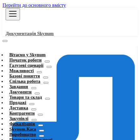
Перейти до основного вмісту
Документація Skynum
Вітаємо у Skynum
Початок роботи
Галузеві сценарії
Можливості
Базові поняття
Спільна робота
Завдання
Документи
Товари та склад
Продажі
Доставка
Контрагенти
Закупівлі
Фіскалізація
Skynum.Каса
Виробництво
Програма лояльності