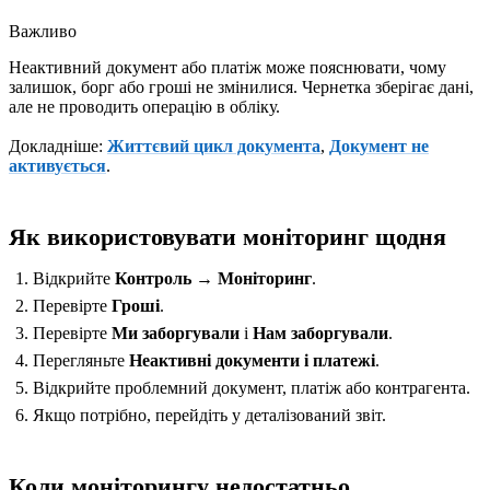
Важливо
Неактивний документ або платіж може пояснювати, чому
залишок, борг або гроші не змінилися. Чернетка зберігає дані,
але не проводить операцію в обліку.
Докладніше:
Життєвий цикл документа
,
Документ не
активується
.
Як використовувати моніторинг щодня
Відкрийте
Контроль → Моніторинг
.
Перевірте
Гроші
.
Перевірте
Ми заборгували
і
Нам заборгували
.
Перегляньте
Неактивні документи і платежі
.
Відкрийте проблемний документ, платіж або контрагента.
Якщо потрібно, перейдіть у деталізований звіт.
Коли моніторингу недостатньо