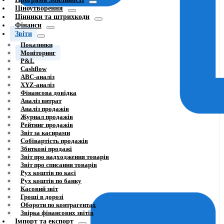
Ціноутворення
Цінники та штрихкоди
Фінанси
Звіти
Показники
Моніторинг
P&L
Cashflow
ABC-аналіз
XYZ-аналіз
Фінансова довідка
Аналіз витрат
Аналіз продажів
Журнал продажів
Рейтинг продажів
Звіт за касирами
Собівартість продажів
Збиткові продажі
Звіт про надходження товарів
Звіт про списання товарів
Рух коштів по касі
Рух коштів по банку
Касовий звіт
Гроші в дорозі
Обороти по контрагентах
Звірка фінансових звітів
Імпорт та експорт