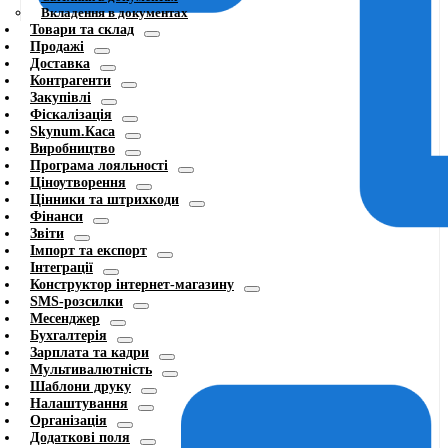
Вкладення в документах
Товари та склад
Продажі
Доставка
Контрагенти
Закупівлі
Фіскалізація
Skynum.Каса
Виробництво
Програма лояльності
Ціноутворення
Цінники та штрихкоди
Фінанси
Звіти
Імпорт та експорт
Інтеграції
Конструктор інтернет-магазину
SMS-розсилки
Месенджер
Бухгалтерія
Зарплата та кадри
Мультивалютність
Шаблони друку
Налаштування
Організація
Додаткові поля