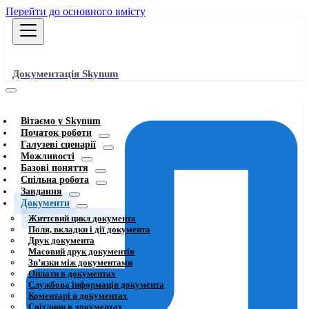
Перейти до основного вмісту
Документація Skynum
Вітаємо у Skynum
Початок роботи
Галузеві сценарії
Можливості
Базові поняття
Спільна робота
Завдання
Документи
Життєвий цикл документа
Поля, вкладки і дії документа
Друк документа
Масовий друк документів
Звʼязки між документами
Оплати в документах
Службова інформація документа
Коментарі в документах
Світлини в документах