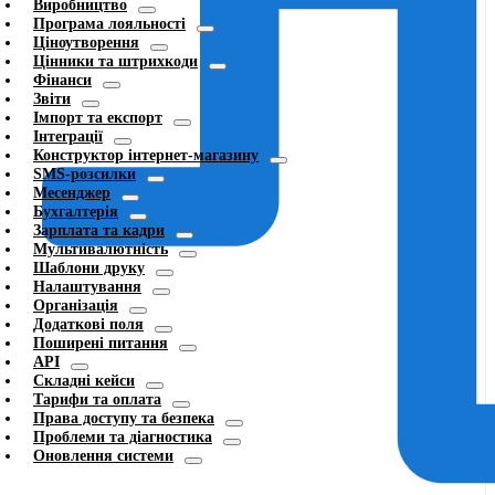
Виробництво
Програма лояльності
Ціноутворення
Цінники та штрихкоди
Фінанси
Звіти
Імпорт та експорт
Інтеграції
Конструктор інтернет-магазину
SMS-розсилки
Месенджер
Бухгалтерія
Зарплата та кадри
Мультивалютність
Шаблони друку
Налаштування
Організація
Додаткові поля
Поширені питання
API
Складні кейси
Тарифи та оплата
Права доступу та безпека
Проблеми та діагностика
Оновлення системи