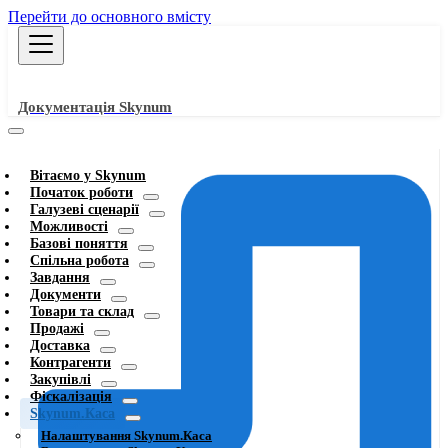
Перейти до основного вмісту
Документація Skynum
Вітаємо у Skynum
Початок роботи
Галузеві сценарії
Можливості
Базові поняття
Спільна робота
Завдання
Документи
Товари та склад
Продажі
Доставка
Контрагенти
Закупівлі
Фіскалізація
Skynum.Каса
Налаштування Skynum.Каса