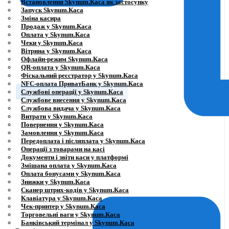
Встановлення Skynum.Каса як застосунку
Запуск Skynum.Каса
Зміна касира
Продаж у Skynum.Каса
Оплата у Skynum.Каса
Чеки у Skynum.Каса
Вітрина у Skynum.Каса
Офлайн-режим Skynum.Каса
QR-оплата у Skynum.Каса
Фіскальний реєстратор у Skynum.Каса
NFC-оплата ПриватБанк у Skynum.Каса
Службові операції у Skynum.Каса
Службове внесення у Skynum.Каса
Службова видача у Skynum.Каса
Витрати у Skynum.Каса
Повернення у Skynum.Каса
Замовлення у Skynum.Каса
Передоплата і післяплата у Skynum.Каса
Операції з товарами на касі
Документи і звіти каси у платформі
Змішана оплата у Skynum.Каса
Оплата бонусами у Skynum.Каса
Знижки у Skynum.Каса
Сканер штрих-кодів у Skynum.Каса
Клавіатура у Skynum.Каса
Чек-принтер у Skynum.Каса
Торговельні ваги у Skynum.Каса
Банківський термінал у Skynum.Каса