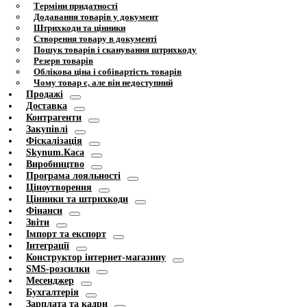
Терміни придатності
Додавання товарів у документ
Штрихкоди та цінники
Створення товару в документі
Пошук товарів і сканування штрихкоду
Резерв товарів
Облікова ціна і собівартість товарів
Чому товар є, але він недоступний
Продажі
Доставка
Контрагенти
Закупівлі
Фіскалізація
Skynum.Каса
Виробництво
Програма лояльності
Ціноутворення
Цінники та штрихкоди
Фінанси
Звіти
Імпорт та експорт
Інтеграції
Конструктор інтернет-магазину
SMS-розсилки
Месенджер
Бухгалтерія
Зарплата та кадри