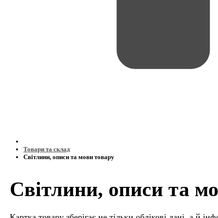
Товари та склад
Світлини, описи та мови товару
Світлини, описи та м
Картка товару зберігає не тільки облікові дані, а й ін