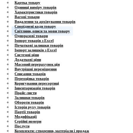
Картка товару
Одиниці виміру товарів
Характеристики товарів
Вагові товари
Видалення та архівування товарів
Споріднені коди товару
Світлини, описи та мови товару
Одноразові товари
Імпорт товарів з Excel
Початкові залишки товарів
Імпорт залишків з Excel
Системні ціни
Додаткові ціни
Масовий перерахунок цін
Внутрішні переміщення
Списання товарів
Переоцінка товарів
Коригування пересортиці
Інвентаризація товарів
Прайс-листи
Залишки товарів
Обороти товарів
Історія руху товарів
Партії товарів
Модифікації
Серійні номери
Послуги
Комплекти: створення, матеріали і продаж