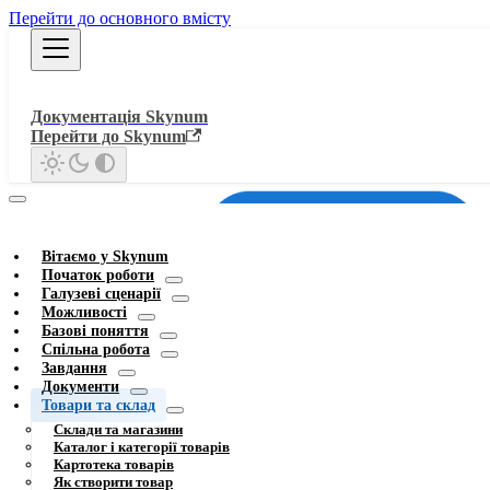
Перейти до основного вмісту
Документація Skynum
Перейти до Skynum
Вітаємо у Skynum
Початок роботи
Галузеві сценарії
Можливості
Базові поняття
Спільна робота
Завдання
Документи
Товари та склад
Склади та магазини
Каталог і категорії товарів
Картотека товарів
Як створити товар