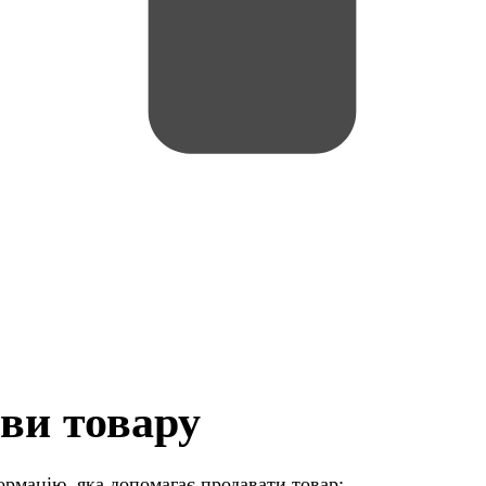
ови товару
формацію, яка допомагає продавати товар: