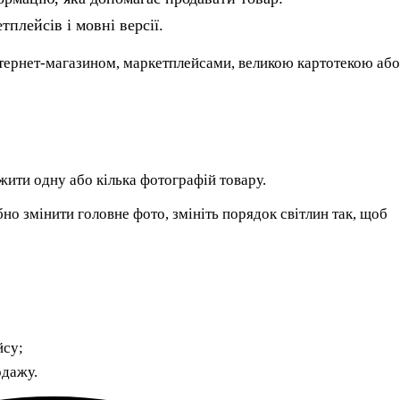
плейсів і мовні версії.
інтернет-магазином, маркетплейсами, великою картотекою або
жити одну або кілька фотографій товару.
но змінити головне фото, змініть порядок світлин так, щоб
йсу;
одажу.