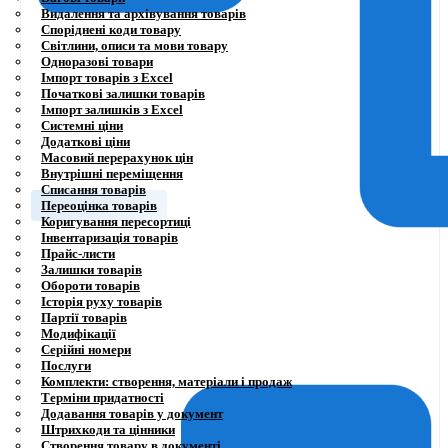
Видалення та архівування товарів
Споріднені коди товару
Світлини, описи та мови товару
Одноразові товари
Імпорт товарів з Excel
Початкові залишки товарів
Імпорт залишків з Excel
Системні ціни
Додаткові ціни
Масовий перерахунок цін
Внутрішні переміщення
Списання товарів
Переоцінка товарів
Коригування пересортиці
Інвентаризація товарів
Прайс-листи
Залишки товарів
Обороти товарів
Історія руху товарів
Партії товарів
Модифікації
Серійні номери
Послуги
Комплекти: створення, матеріали і продаж
Терміни придатності
Додавання товарів у документ
Штрихкоди та цінники
Створення товару в документі