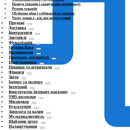
Пошук товарів і сканування штрихкоду
Резерв товарів
Облікова ціна і собівартість товарів
Чому товар є, але він недоступний
Продажі
Доставка
Контрагенти
Закупівлі
Фіскалізація
Skynum.Каса
Виробництво
Програма лояльності
Ціноутворення
Цінники та штрихкоди
Фінанси
Звіти
Імпорт та експорт
Інтеграції
Конструктор інтернет-магазину
SMS-розсилки
Месенджер
Бухгалтерія
Зарплата та кадри
Мультивалютність
Шаблони друку
Налаштування