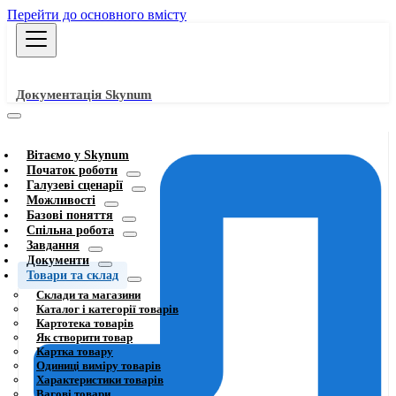
Перейти до основного вмісту
Документація Skynum
Вітаємо у Skynum
Початок роботи
Галузеві сценарії
Можливості
Базові поняття
Спільна робота
Завдання
Документи
Товари та склад
Склади та магазини
Каталог і категорії товарів
Картотека товарів
Як створити товар
Картка товару
Одиниці виміру товарів
Характеристики товарів
Вагові товари