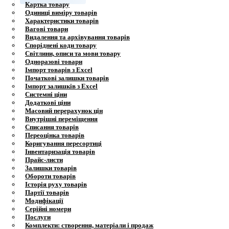
Картка товару
Одиниці виміру товарів
Характеристики товарів
Вагові товари
Видалення та архівування товарів
Споріднені коди товару
Світлини, описи та мови товару
Одноразові товари
Імпорт товарів з Excel
Початкові залишки товарів
Імпорт залишків з Excel
Системні ціни
Додаткові ціни
Масовий перерахунок цін
Внутрішні переміщення
Списання товарів
Переоцінка товарів
Коригування пересортиці
Інвентаризація товарів
Прайс-листи
Залишки товарів
Обороти товарів
Історія руху товарів
Партії товарів
Модифікації
Серійні номери
Послуги
Комплекти: створення, матеріали і продаж