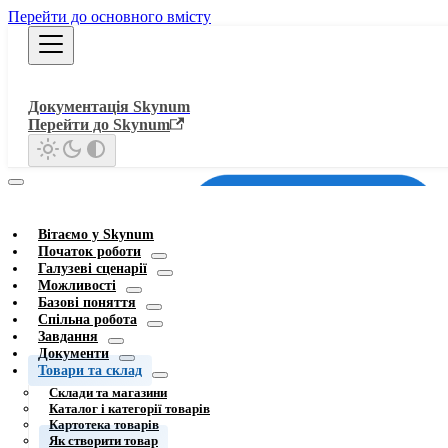
Перейти до основного вмісту
Документація Skynum
Перейти до Skynum
Вітаємо у Skynum
Початок роботи
Галузеві сценарії
Можливості
Базові поняття
Спільна робота
Завдання
Документи
Товари та склад
Склади та магазини
Каталог і категорії товарів
Картотека товарів
Як створити товар