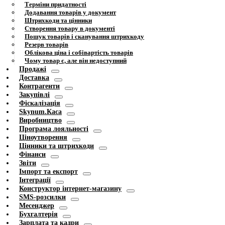
Терміни придатності
Додавання товарів у документ
Штрихкоди та цінники
Створення товару в документі
Пошук товарів і сканування штрихкоду
Резерв товарів
Облікова ціна і собівартість товарів
Чому товар є, але він недоступний
Продажі
Доставка
Контрагенти
Закупівлі
Фіскалізація
Skynum.Каса
Виробництво
Програма лояльності
Ціноутворення
Цінники та штрихкоди
Фінанси
Звіти
Імпорт та експорт
Інтеграції
Конструктор інтернет-магазину
SMS-розсилки
Месенджер
Бухгалтерія
Зарплата та кадри