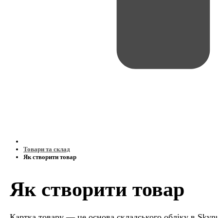
Товари та склад
Як створити товар
Як створити товар
Картка товару — це основа складського обліку в Skynu