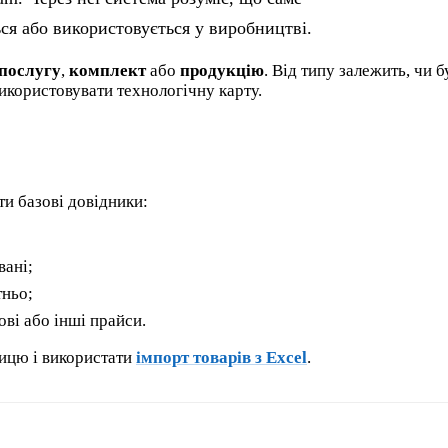
ться або використовується у виробництві.
послугу
,
комплект
або
продукцію
. Від типу залежить, чи б
використовувати технологічну карту.
и базові довідники:
вані;
ньо;
ові або інші прайси.
лицю і використати
імпорт товарів з Excel
.