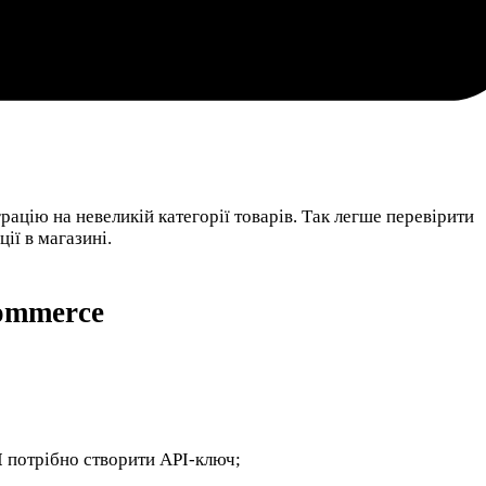
цію на невеликій категорії товарів. Так легше перевірити
ції в магазині.
ommerce
I
потрібно створити API-ключ;