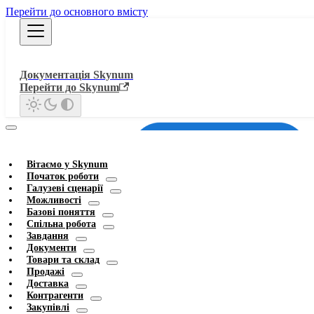
Перейти до основного вмісту
Документація Skynum
Перейти до Skynum
Вітаємо у Skynum
Початок роботи
Галузеві сценарії
Можливості
Базові поняття
Спільна робота
Завдання
Документи
Товари та склад
Продажі
Доставка
Контрагенти
Закупівлі