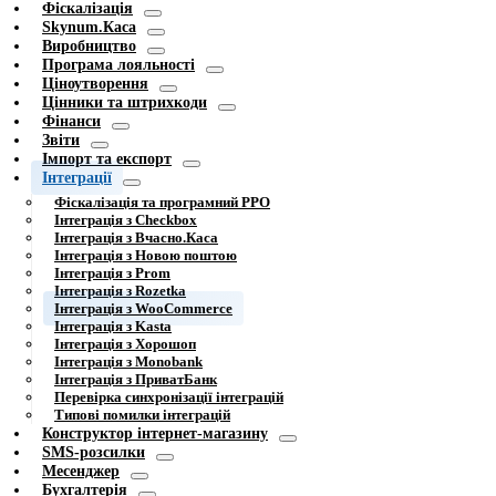
Фіскалізація
Skynum.Каса
Виробництво
Програма лояльності
Ціноутворення
Цінники та штрихкоди
Фінанси
Звіти
Імпорт та експорт
Інтеграції
Фіскалізація та програмний РРО
Інтеграція з Checkbox
Інтеграція з Вчасно.Каса
Інтеграція з Новою поштою
Інтеграція з Prom
Інтеграція з Rozetka
Інтеграція з WooCommerce
Інтеграція з Kasta
Інтеграція з Хорошоп
Інтеграція з Monobank
Інтеграція з ПриватБанк
Перевірка синхронізації інтеграцій
Типові помилки інтеграцій
Конструктор інтернет-магазину
SMS-розсилки
Месенджер
Бухгалтерія