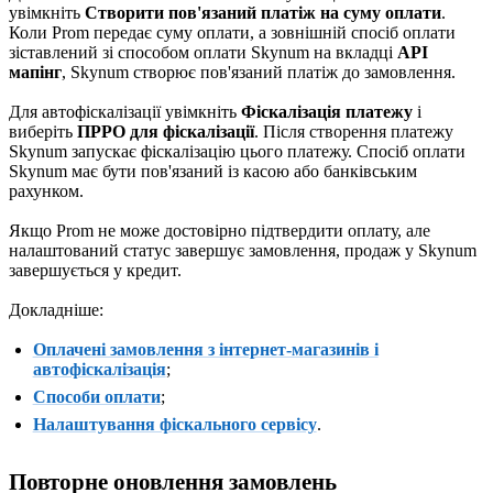
увімкніть
Створити пов'язаний платіж на суму оплати
.
Коли Prom передає суму оплати, а зовнішній спосіб оплати
зіставлений зі способом оплати Skynum на вкладці
API
мапінг
, Skynum створює пов'язаний платіж до замовлення.
Для автофіскалізації увімкніть
Фіскалізація платежу
і
виберіть
ПРРО для фіскалізації
. Після створення платежу
Skynum запускає фіскалізацію цього платежу. Спосіб оплати
Skynum має бути пов'язаний із касою або банківським
рахунком.
Якщо Prom не може достовірно підтвердити оплату, але
налаштований статус завершує замовлення, продаж у Skynum
завершується у кредит.
Докладніше:
Оплачені замовлення з інтернет-магазинів і
автофіскалізація
;
Способи оплати
;
Налаштування фіскального сервісу
.
Повторне оновлення замовлень