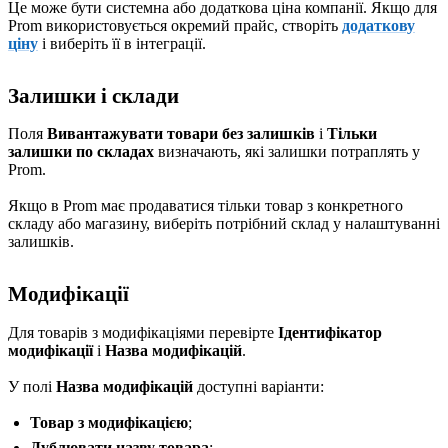
Це може бути системна або додаткова ціна компанії. Якщо для
Prom використовується окремий прайс, створіть
додаткову
ціну
і виберіть її в інтеграції.
Залишки і склади
Поля
Вивантажувати товари без залишків
і
Тільки
залишки по складах
визначають, які залишки потраплять у
Prom.
Якщо в Prom має продаватися тільки товар з конкретного
складу або магазину, виберіть потрібний склад у налаштуванні
залишків.
Модифікації
Для товарів з модифікаціями перевірте
Ідентифікатор
модифікації
і
Назва модифікацій
.
У полі
Назва модифікацій
доступні варіанти:
Товар з модифікацією
;
Дублювати назву товара
;