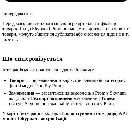
попередження
Перед масовою синхронізацією перевірте ідентифікатор
товарів. Якщо Skynum і Prom не зможуть однозначно зіставити
товари, можуть зʼявитися дублікати або оновлення піде не в ті
позиції.
Що синхронізується
Інтеграція може працювати з двома блоками:
Товари
— передавання товарів, цін, залишків, категорій,
фото і модифікацій у Prom;
Замовлення
— завантаження замовлень з Prom у Skynum;
якщо поле
Експорт замовлень
має значення
Тільки
статус
, Skynum передає зміни статусів назад у Prom.
У картці інтеграції є вкладки
Налаштування інтеграції
,
API
мапінг
і
Журнал синхронізації
.