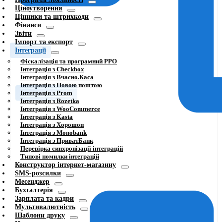
Ціноутворення
Цінники та штрихкоди
Фінанси
Звіти
Імпорт та експорт
Інтеграції
Фіскалізація та програмний РРО
Інтеграція з Checkbox
Інтеграція з Вчасно.Каса
Інтеграція з Новою поштою
Інтеграція з Prom
Інтеграція з Rozetka
Інтеграція з WooCommerce
Інтеграція з Kasta
Інтеграція з Хорошоп
Інтеграція з Monobank
Інтеграція з ПриватБанк
Перевірка синхронізації інтеграцій
Типові помилки інтеграцій
Конструктор інтернет-магазину
SMS-розсилки
Месенджер
Бухгалтерія
Зарплата та кадри
Мультивалютність
Шаблони друку