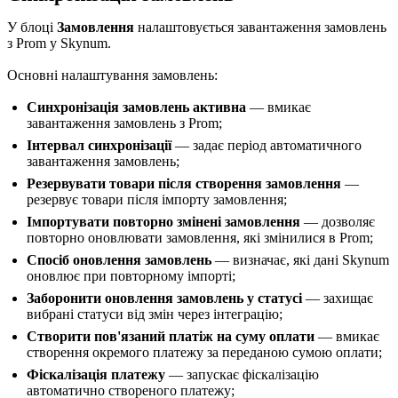
У блоці
Замовлення
налаштовується завантаження замовлень
з Prom у Skynum.
Основні налаштування замовлень:
Синхронізація замовлень активна
— вмикає
завантаження замовлень з Prom;
Інтервал синхронізації
— задає період автоматичного
завантаження замовлень;
Резервувати товари після створення замовлення
—
резервує товари після імпорту замовлення;
Імпортувати повторно змінені замовлення
— дозволяє
повторно оновлювати замовлення, які змінилися в Prom;
Спосіб оновлення замовлень
— визначає, які дані Skynum
оновлює при повторному імпорті;
Заборонити оновлення замовлень у статусі
— захищає
вибрані статуси від змін через інтеграцію;
Створити пов'язаний платіж на суму оплати
— вмикає
створення окремого платежу за переданою сумою оплати;
Фіскалізація платежу
— запускає фіскалізацію
автоматично створеного платежу;