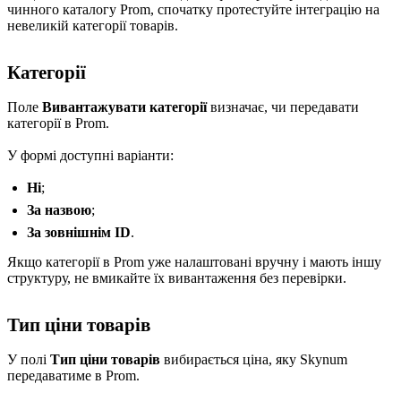
чинного каталогу Prom, спочатку протестуйте інтеграцію на
невеликій категорії товарів.
Категорії
Поле
Вивантажувати категорії
визначає, чи передавати
категорії в Prom.
У формі доступні варіанти:
Ні
;
За назвою
;
За зовнішнім ID
.
Якщо категорії в Prom уже налаштовані вручну і мають іншу
структуру, не вмикайте їх вивантаження без перевірки.
Тип ціни товарів
У полі
Тип ціни товарів
вибирається ціна, яку Skynum
передаватиме в Prom.