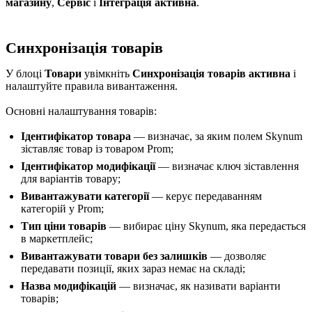
магазину
,
Сервіс
і
Інтеграція активна
.
Синхронізація товарів
У блоці
Товари
увімкніть
Синхронізація товарів активна
і
налаштуйте правила вивантаження.
Основні налаштування товарів:
Ідентифікатор товара
— визначає, за яким полем Skynum
зіставляє товар із товаром Prom;
Ідентифікатор модифікації
— визначає ключ зіставлення
для варіантів товару;
Вивантажувати категорії
— керує передаванням
категорій у Prom;
Тип ціни товарів
— вибирає ціну Skynum, яка передається
в маркетплейс;
Вивантажувати товари без залишків
— дозволяє
передавати позиції, яких зараз немає на складі;
Назва модифікацій
— визначає, як називати варіанти
товарів;