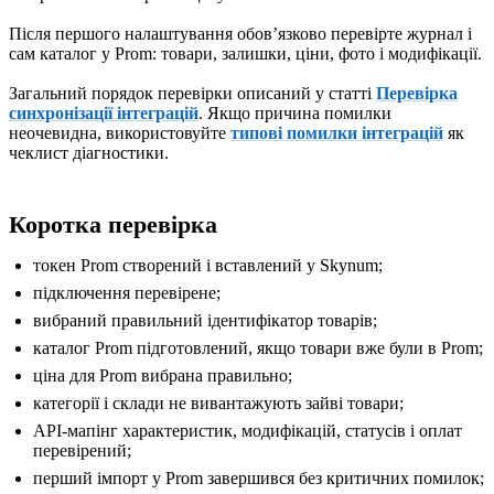
Після першого налаштування обовʼязково перевірте журнал і
сам каталог у Prom: товари, залишки, ціни, фото і модифікації.
Загальний порядок перевірки описаний у статті
Перевірка
синхронізації інтеграцій
. Якщо причина помилки
неочевидна, використовуйте
типові помилки інтеграцій
як
чеклист діагностики.
Коротка перевірка
токен Prom створений і вставлений у Skynum;
підключення перевірене;
вибраний правильний ідентифікатор товарів;
каталог Prom підготовлений, якщо товари вже були в Prom;
ціна для Prom вибрана правильно;
категорії і склади не вивантажують зайві товари;
API-мапінг характеристик, модифікацій, статусів і оплат
перевірений;
перший імпорт у Prom завершився без критичних помилок;