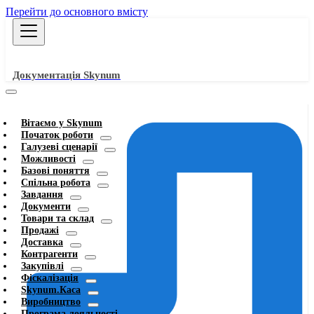
Перейти до основного вмісту
Документація Skynum
Вітаємо у Skynum
Початок роботи
Галузеві сценарії
Можливості
Базові поняття
Спільна робота
Завдання
Документи
Товари та склад
Продажі
Доставка
Контрагенти
Закупівлі
Фіскалізація
Skynum.Каса
Виробництво
Програма лояльності