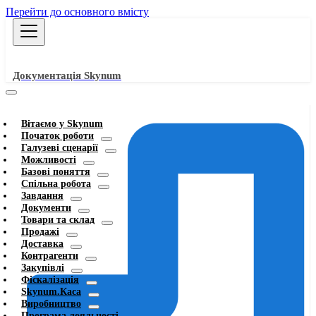
Перейти до основного вмісту
Документація Skynum
Вітаємо у Skynum
Початок роботи
Галузеві сценарії
Можливості
Базові поняття
Спільна робота
Завдання
Документи
Товари та склад
Продажі
Доставка
Контрагенти
Закупівлі
Фіскалізація
Skynum.Каса
Виробництво
Програма лояльності