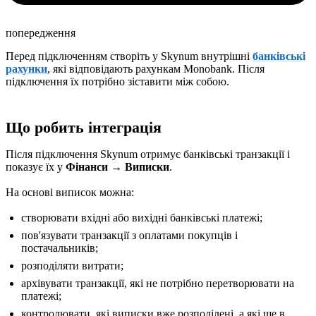
попередження
Перед підключенням створіть у Skynum внутрішні
банківські
рахунки
, які відповідають рахункам Monobank. Після
підключення їх потрібно зіставити між собою.
Що робить інтеграція
Після підключення Skynum отримує банківські транзакції і
показує їх у
Фінанси → Виписки
.
На основі виписок можна:
створювати вхідні або вихідні банківські платежі;
пов'язувати транзакції з оплатами покупців і
постачальників;
розподіляти витрати;
архівувати транзакції, які не потрібно перетворювати на
платежі;
контролювати, які виписки вже розподілені, а які ще в