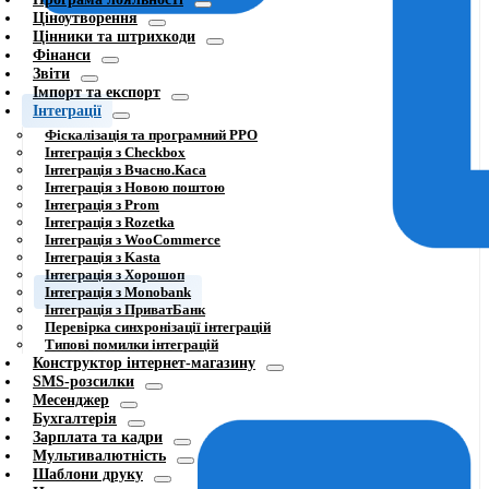
Ціноутворення
Цінники та штрихкоди
Фінанси
Звіти
Імпорт та експорт
Інтеграції
Фіскалізація та програмний РРО
Інтеграція з Checkbox
Інтеграція з Вчасно.Каса
Інтеграція з Новою поштою
Інтеграція з Prom
Інтеграція з Rozetka
Інтеграція з WooCommerce
Інтеграція з Kasta
Інтеграція з Хорошоп
Інтеграція з Monobank
Інтеграція з ПриватБанк
Перевірка синхронізації інтеграцій
Типові помилки інтеграцій
Конструктор інтернет-магазину
SMS-розсилки
Месенджер
Бухгалтерія
Зарплата та кадри
Мультивалютність
Шаблони друку