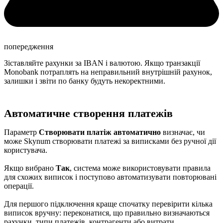
попередження
Зіставляйте рахунки за IBAN і валютою. Якщо транзакції
Monobank потраплять на неправильний внутрішній рахунок,
залишки і звіти по банку будуть некоректними.
Автоматичне створення платежів
Параметр
Створювати платіж автоматично
визначає, чи
може Skynum створювати платежі за виписками без ручної дії
користувача.
Якщо вибрано
Так
, система може використовувати правила
для схожих виписок і поступово автоматизувати повторювані
операції.
Для першого підключення краще спочатку перевірити кілька
виписок вручну: переконатися, що правильно визначаються
рахунки, типи платежів, контрагенти або витрати.