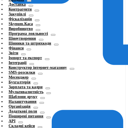
Доставка
Контрагенти
Закупівлі
Фіскалізація
Skynum.Каса
Виробництво
Програма лояльності
Ціноутворення
Цінники та штрихкоди
Фінанси
Звіти
Імпорт та експорт
Інтеграції
Конструктор інтернет-магазину
SMS-розсилки
Месенджер
Бухгалтерія
Зарплата та кадри
Мультивалютність
Шаблони друку
Налаштування
Організація
Додаткові поля
Поширені питання
API
Складні кейси