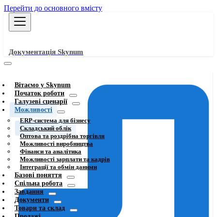
Перейти до основного вмісту
Документація Skynum
Вітаємо у Skynum
Початок роботи
Галузеві сценарії
Можливості
ERP-система для бізнесу
Складський облік
Оптова та роздрібна торгівля
Можливості виробництва
Фінанси та аналітика
Можливості зарплати та кадрів
Інтеграції та обмін даними
Базові поняття
Спільна робота
Завдання
Документи
Товари та склад
Продажі