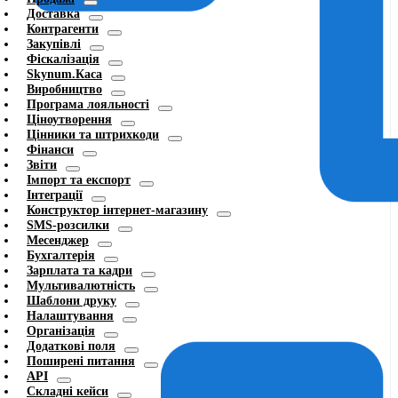
Доставка
Контрагенти
Закупівлі
Фіскалізація
Skynum.Каса
Виробництво
Програма лояльності
Ціноутворення
Цінники та штрихкоди
Фінанси
Звіти
Імпорт та експорт
Інтеграції
Конструктор інтернет-магазину
SMS-розсилки
Месенджер
Бухгалтерія
Зарплата та кадри
Мультивалютність
Шаблони друку
Налаштування
Організація
Додаткові поля
Поширені питання
API
Складні кейси