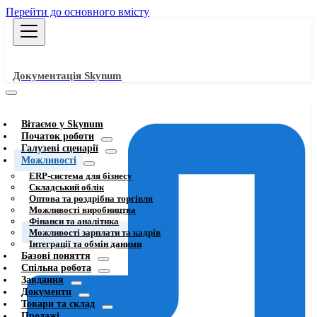
Перейти до основного вмісту
Документація Skynum
Вітаємо у Skynum
Початок роботи
Галузеві сценарії
Можливості
ERP-система для бізнесу
Складський облік
Оптова та роздрібна торгівля
Можливості виробництва
Фінанси та аналітика
Можливості зарплати та кадрів
Інтеграції та обмін даними
Базові поняття
Спільна робота
Завдання
Документи
Товари та склад
Продажі