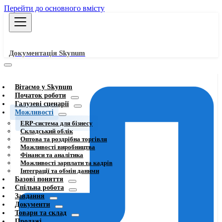
Перейти до основного вмісту
Документація Skynum
Вітаємо у Skynum
Початок роботи
Галузеві сценарії
Можливості
ERP-система для бізнесу
Складський облік
Оптова та роздрібна торгівля
Можливості виробництва
Фінанси та аналітика
Можливості зарплати та кадрів
Інтеграції та обмін даними
Базові поняття
Спільна робота
Завдання
Документи
Товари та склад
Продажі