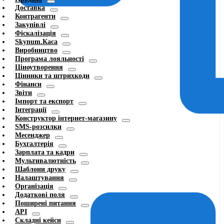
Доставка
Контрагенти
Закупівлі
Фіскалізація
Skynum.Каса
Виробництво
Програма лояльності
Ціноутворення
Цінники та штрихкоди
Фінанси
Звіти
Імпорт та експорт
Інтеграції
Конструктор інтернет-магазину
SMS-розсилки
Месенджер
Бухгалтерія
Зарплата та кадри
Мультивалютність
Шаблони друку
Налаштування
Організація
Додаткові поля
Поширені питання
API
Складні кейси