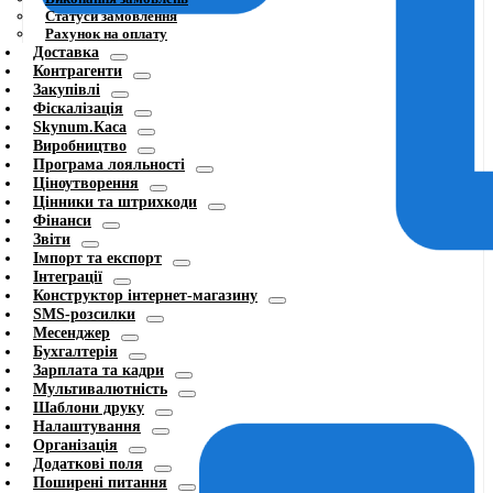
Статуси замовлення
Рахунок на оплату
Доставка
Контрагенти
Закупівлі
Фіскалізація
Skynum.Каса
Виробництво
Програма лояльності
Ціноутворення
Цінники та штрихкоди
Фінанси
Звіти
Імпорт та експорт
Інтеграції
Конструктор інтернет-магазину
SMS-розсилки
Месенджер
Бухгалтерія
Зарплата та кадри
Мультивалютність
Шаблони друку
Налаштування
Організація
Додаткові поля
Поширені питання