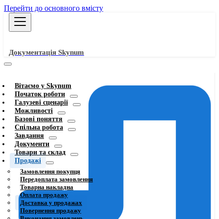
Перейти до основного вмісту
Документація Skynum
Вітаємо у Skynum
Початок роботи
Галузеві сценарії
Можливості
Базові поняття
Спільна робота
Завдання
Документи
Товари та склад
Продажі
Замовлення покупця
Передоплата замовлення
Товарна накладна
Оплата продажу
Доставка у продажах
Повернення продажу
Виконання замовлень