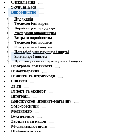
Фіскалізація
Skynum.Каса
Виробництво
Продукція
Технологічні карти
Виробництво продукції
Матеріали виробництва
Витрати виробництва
Технологічні процеси
Статуси виробництва
Напівфабрикати у виробництві
Звіти виробництва
Простежуваність партій у виробництві
Програма лояльності
Ціноутворення
Цінники та штрихкоди
Фінанси
Звіти
Імпорт та експорт
Інтеграції
Конструктор інтернет-магазину
SMS-розсилки
Месенджер
Бухгалтерія
Зарплата та кадри
Мультивалютність
Шаблони друку