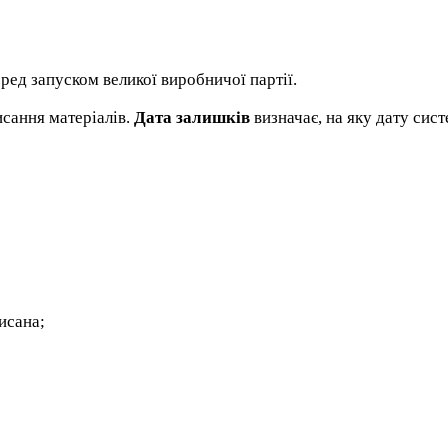
ред запуском великої виробничої партії.
исання матеріалів.
Дата залишків
визначає, на яку дату сис
исана;