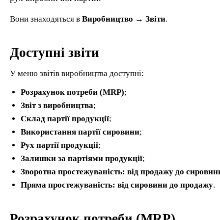
Вони знаходяться в
Виробництво → Звіти
.
Доступні звіти
У меню звітів виробництва доступні:
Розрахунок потреби (MRP)
;
Звіт з виробництва
;
Склад партії продукції
;
Використання партії сировини
;
Рух партії продукції
;
Залишки за партіями продукції
;
Зворотна простежуваність: від продажу до сировин
Пряма простежуваність: від сировини до продажу
.
Розрахунок потреби (MRP)