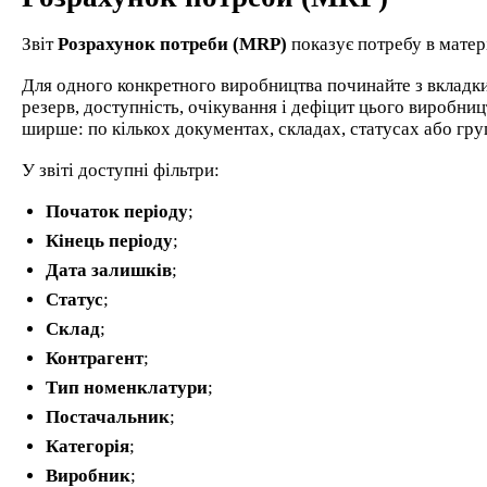
Звіт
Розрахунок потреби (MRP)
показує потребу в матер
Для одного конкретного виробництва починайте з вкладк
резерв, доступність, очікування і дефіцит цього виробниц
ширше: по кількох документах, складах, статусах або гру
У звіті доступні фільтри:
Початок періоду
;
Кінець періоду
;
Дата залишків
;
Статус
;
Склад
;
Контрагент
;
Тип номенклатури
;
Постачальник
;
Категорія
;
Виробник
;