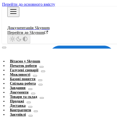
Перейти до основного вмісту
Документація Skynum
Перейти до Skynum
Вітаємо у Skynum
Початок роботи
Галузеві сценарії
Можливості
Базові поняття
Спільна робота
Завдання
Документи
Товари та склад
Продажі
Доставка
Контрагенти
Закупівлі