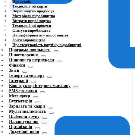
Продукція
Технологічні карти
Виробництво продукції
Матеріали виробництва
Витрати виробництва
Технологічні процеси
Статуси виробництва
Напівфабрикати у виробництві
Звіти виробництва
Простежуваність партій у виробництві
Програма лояльності
Ціноутворення
Цінники та штрихкоди
Фінанси
Звіти
Імпорт та експорт
Інтеграції
Конструктор інтернет-магазину
SMS-розсилки
Месенджер
Бухгалтерія
Зарплата та кадри
Мультивалютність
Шаблони друку
Налаштування
Організація
Додаткові поля