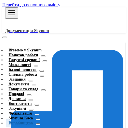
Перейти до основного вмісту
Документація Skynum
Вітаємо у Skynum
Початок роботи
Галузеві сценарії
Можливості
Базові поняття
Спільна робота
Завдання
Документи
Товари та склад
Продажі
Доставка
Контрагенти
Закупівлі
Фіскалізація
Skynum.Каса
Виробництво