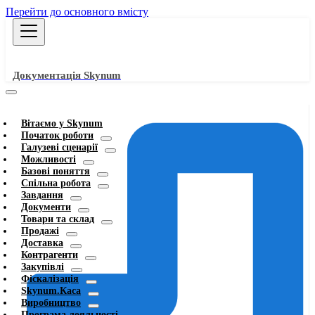
Перейти до основного вмісту
Документація Skynum
Вітаємо у Skynum
Початок роботи
Галузеві сценарії
Можливості
Базові поняття
Спільна робота
Завдання
Документи
Товари та склад
Продажі
Доставка
Контрагенти
Закупівлі
Фіскалізація
Skynum.Каса
Виробництво
Програма лояльності