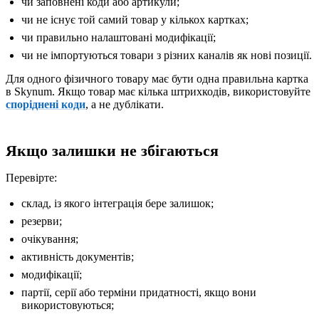
чи заповнені коди або артикули;
чи не існує той самий товар у кількох картках;
чи правильно налаштовані модифікації;
чи не імпортуються товари з різних каналів як нові позиції.
Для одного фізичного товару має бути одна правильна картка
в Skynum. Якщо товар має кілька штрихкодів, використовуйте
споріднені коди
, а не дублікати.
Якщо залишки не збігаються
Перевірте:
склад, із якого інтеграція бере залишок;
резерви;
очікування;
активність документів;
модифікації;
партії, серії або терміни придатності, якщо вони
використовуються;