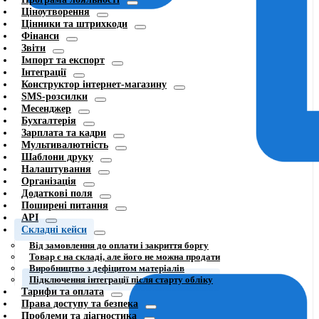
Ціноутворення
Цінники та штрихкоди
Фінанси
Звіти
Імпорт та експорт
Інтеграції
Конструктор інтернет-магазину
SMS-розсилки
Месенджер
Бухгалтерія
Зарплата та кадри
Мультивалютність
Шаблони друку
Налаштування
Організація
Додаткові поля
Поширені питання
API
Складні кейси
Від замовлення до оплати і закриття боргу
Товар є на складі, але його не можна продати
Виробництво з дефіцитом матеріалів
Підключення інтеграції після старту обліку
Тарифи та оплата
Права доступу та безпека
Проблеми та діагностика