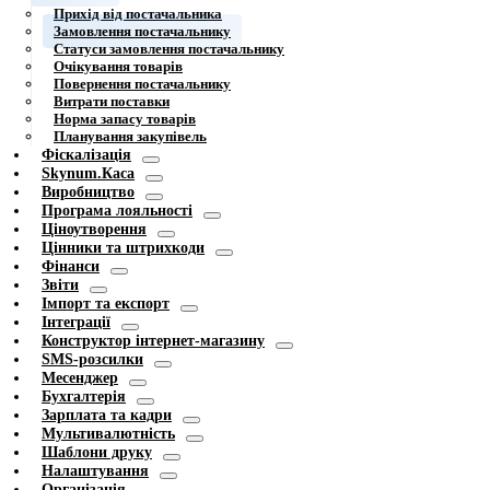
Прихід від постачальника
Замовлення постачальнику
Статуси замовлення постачальнику
Очікування товарів
Повернення постачальнику
Витрати поставки
Норма запасу товарів
Планування закупівель
Фіскалізація
Skynum.Каса
Виробництво
Програма лояльності
Ціноутворення
Цінники та штрихкоди
Фінанси
Звіти
Імпорт та експорт
Інтеграції
Конструктор інтернет-магазину
SMS-розсилки
Месенджер
Бухгалтерія
Зарплата та кадри
Мультивалютність
Шаблони друку
Налаштування
Організація