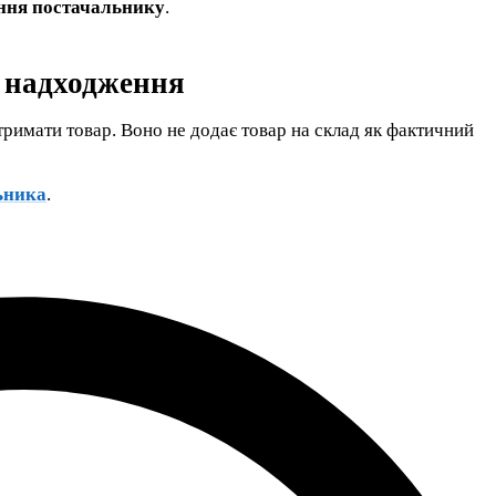
ння постачальнику
.
д надходження
римати товар. Воно не додає товар на склад як фактичний
ьника
.