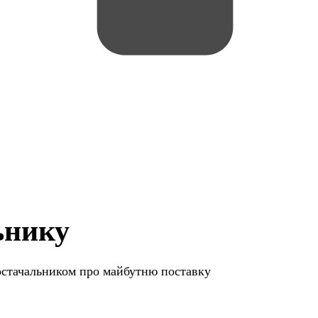
ьнику
постачальником про майбутню поставку